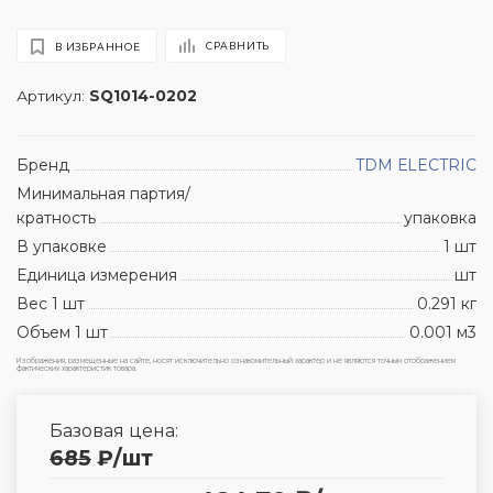
СРАВНИТЬ
В ИЗБРАННОЕ
Артикул:
SQ1014-0202
Бренд
TDM ЕLECTRIC
Минимальная партия/
кратность
упаковка
В упаковке
1 шт
Единица измерения
шт
Вес 1 шт
0.291 кг
Объем 1 шт
0.001 м3
Изображения, размещенные на сайте, носят исключительно ознакомительный характер и не являются точным отображением
фактических характеристик товара.
Базовая цена:
685
₽
/шт