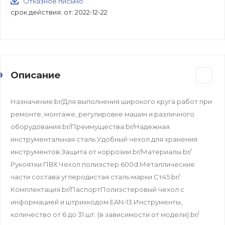
Отказное письмо
срок действия: от: 2022-12-22
Описание
Назначение:br/Для выполнения широкого круга работ при
ремонте, монтаже, регулировке машин и различного
оборудования.br/Преимущества:br/Надежная
инструментальная сталь.Удобный чехол для хранения
инструментов.Защита от коррозии.br/Материалы:br/
Рукоятки ПВХ.Чехол полиэстер 600d.Металлические
части состава углеродистая сталь марки Ст45.br/
Комплектация:br/ПаспортПолиэстеровый чехол с
информацией и штрихкодом EAN-13.Инструменты,
количество от 6 до 31 шт. (в зависимости от модели).br/