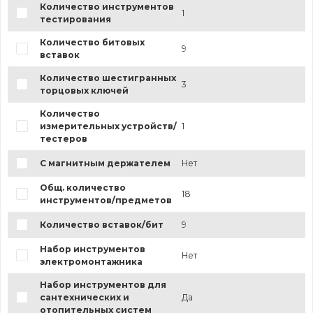
Количество инструментов
1
тестирования
Количество битовых
9
вставок
Количество шестигранных
3
торцовых ключей
Количество
измерительных устройств/
1
тестеров
С магнитным держателем
Нет
Общ. количество
18
инструментов/предметов
Количество вставок/бит
9
Набор инструментов
Нет
электромонтажника
Набор инструментов для
сантехнических и
Да
отопительных систем