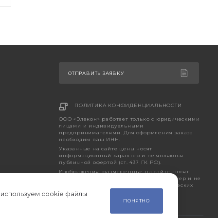
ОТПРАВИТЬ ЗАЯВКУ
ПОЛИТИКА КОНФИДЕНЦИАЛЬНОСТИ
ООО «Элекон» работает только с юридическими
лицами и индивидуальными
предпринимателями. Для оформления заказа
необходим ваш ИНН.
Указанные на сайте цены носят
информационный характер и не являются
публичной офертой (ст. 437 ГК РФ).
Изображения, размещенные на сайте, носят
исключительно ознакомительный характер и не
являются точным отображением фактических
характеристик товара.
 используем cookie файлы
ПОНЯТНО