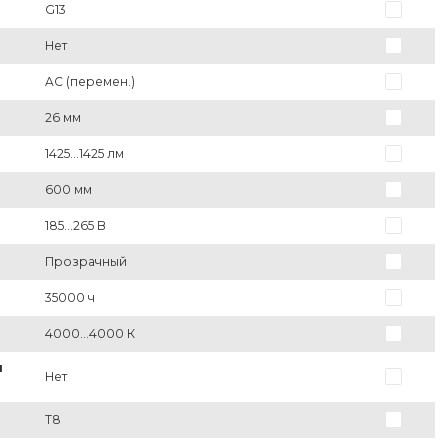
G13
Нет
AC (перемен.)
26 мм
1425...1425 лм
600 мм
185...265 В
Прозрачный
35000 ч
4000...4000 К
и
Нет
T8