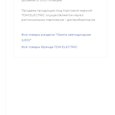
уровень 12 000 позиций.
Продажа продукции под торговой маркой
TDM ЕLECTRIC осуществляется через
региональных партнеров – дистрибьюторов.
Все товары раздела "Лампа светодиодная
(LED)"
Все товары бренда TDM ЕLECTRIC