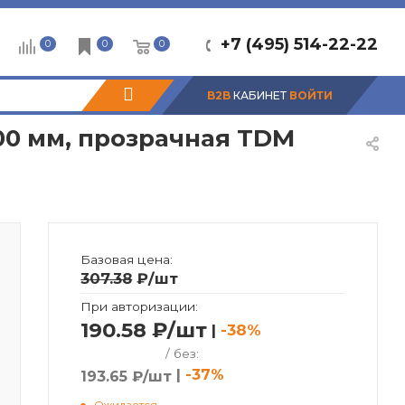
+7 (495) 514-22-22
0
0
0
B2B
КАБИНЕТ
ВОЙТИ
600 мм, прозрачная TDM
Базовая цена:
307.38
₽
/шт
При авторизации:
190.58 ₽/шт
|
-38%
/ без:
|
-37%
193.65 ₽/шт
Ожидается