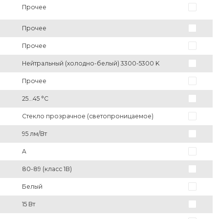
Прочее
Прочее
Прочее
Нейтральный (холодно-белый) 3300-5300 K
Прочее
25...45 °C
Стекло прозрачное (светопроницаемое)
95 лм/Вт
A
80-89 (класс 1B)
Белый
15 Вт