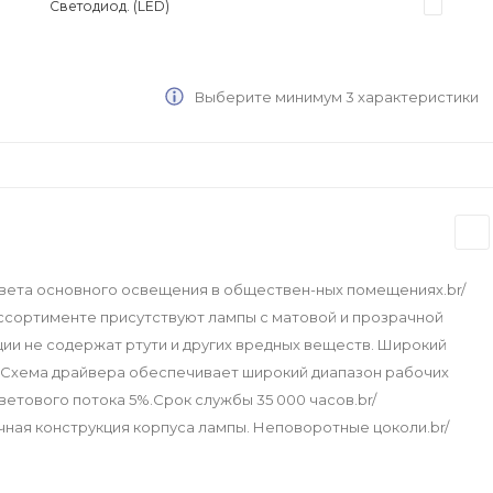
Светодиод. (LED)
Выберите минимум 3 характеристики
света основного освещения в обществен-ных помещениях.br/
ссортименте присутствуют лампы с матовой и прозрачной
ции не содержат ртути и других вредных веществ. Широкий
С).Схема драйвера обеспечивает широкий диапазон рабочих
ветового потока 5%.Срок службы 35 000 часов.br/
ная конструкция корпуса лампы. Неповоротные цоколи.br/