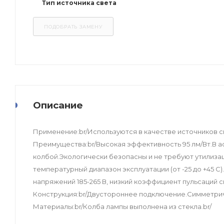
Тип источника света
Описание
Применение:br/Используются в качестве источников 
Преимущества:br/Высокая эффективность 95 лм/Вт.В а
колбой.Экологически безопасны и не требуют утилиза
температурный диапазон эксплуатации (от -25 до +45 
напряжений 185-265 В, низкий коэффициент пульсаций с
Конструкция:br/Двустороннее подключение.Симметрич
Материалы:br/Колба лампы выполнена из стекла.br/