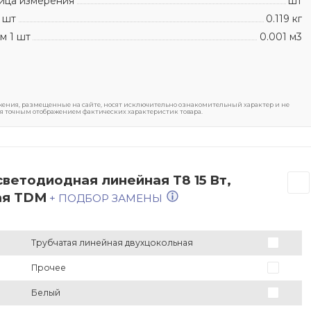
ица измерения
шт
 шт
0.119 кг
м 1 шт
0.001 м3
ения, размещенные на сайте, носят исключительно ознакомительный характер и не
я точным отображением фактических характеристик товара.
ветодиодная линейная Т8 15 Вт,
ная TDM
+ ПОДБОР ЗАМЕНЫ
Трубчатая линейная двухцокольная
Прочее
Белый