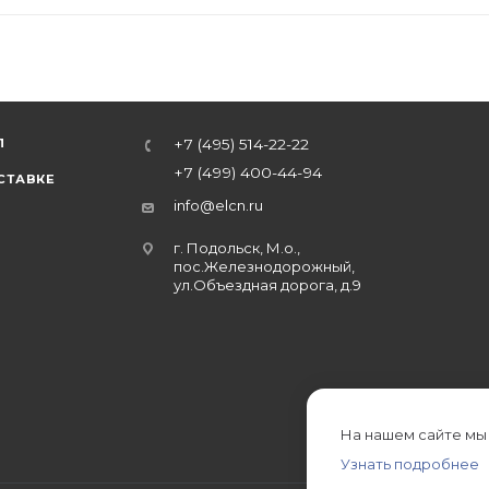
Л
+7 (495) 514-22-22
+7 (499) 400-44-94
СТАВКЕ
info@elcn.ru
г. Подольск, М.о.,
пос.Железнодорожный,
ул.Объездная дорога, д.9
На нашем сайте мы
Узнать подробнее