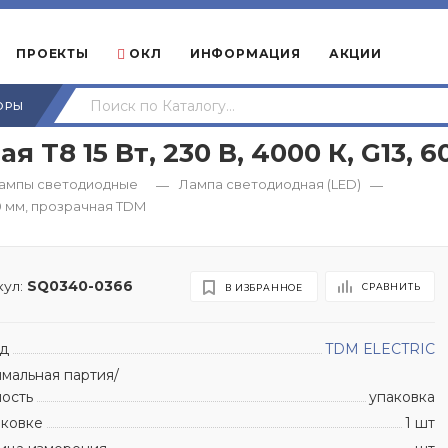
ПРОЕКТЫ
ОКЛ
ИНФОРМАЦИЯ
АКЦИИ
ОРЫ
Т8 15 Вт, 230 В, 4000 К, G13, 
ампы светодиодные
Лампа светодиодная (LED)
—
—
00 мм, прозрачная TDM
ул:
SQ0340-0366
СРАВНИТЬ
В ИЗБРАННОЕ
д
TDM ЕLECTRIC
мальная партия/
ность
упаковка
аковке
1 шт