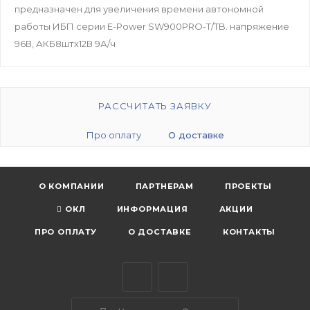
предназначен для увеличения времени автономной
работы ИБП серии E-Power SW900PRO-T/TB. напряжение
96В, АКБ8штх12В 9А/ч
РАССЧИТАТЬ ЗАЯВКУ
Про оплату
О доставке
О КОМПАНИИ
ПАРТНЕРАМ
ПРОЕКТЫ
ОКЛ
ИНФОРМАЦИЯ
АКЦИИ
ПРО ОПЛАТУ
О ДОСТАВКЕ
КОНТАКТЫ