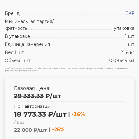
Бренд
EKF
Минимальная партия/
кратность
упаковка
В упаковке
1 шт
Единица измерения
шт
Вес 1 шт
21.8 кг
Объем 1 шт
0.08649 м3
Изображения, размещенные на сайте, носят исключительно ознакомительный характер и не являются точным отображением
фактических характеристик товара.
Базовая цена:
29 333.33
₽
/шт
При авторизации:
18 773.33 ₽/шт
|
-36%
/ без:
|
-25%
22 000 ₽/шт