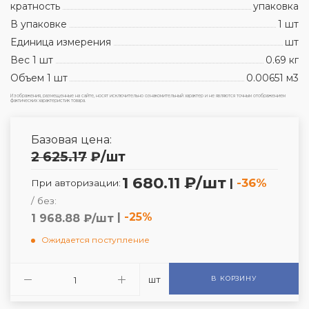
кратность
упаковка
В упаковке
1 шт
Единица измерения
шт
Вес 1 шт
0.69 кг
Объем 1 шт
0.00651 м3
Изображения, размещенные на сайте, носят исключительно ознакомительный характер и не являются точным отображением
фактических характеристик товара.
Базовая цена:
2 625.17
₽
/шт
1 680.11 ₽/шт
|
-36%
При авторизации:
/ без:
|
-25%
1 968.88 ₽/шт
Ожидается поступление
шт
В КОРЗИНУ