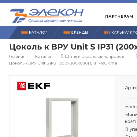
ПАРТНЕРАМ
КАТАЛОГ
БРЕНДЫ
КАЛЬКУЛЯТ
Цоколь к ВРУ Unit S IP31 (20
Главная
Каталог
Щиты и шкафы, шинопровод
—
—
—
Цоколь к ВРУ Unit S IP31 (200х800х600) EKF PROxima
Артик
Брен
Мини
крат
В уп