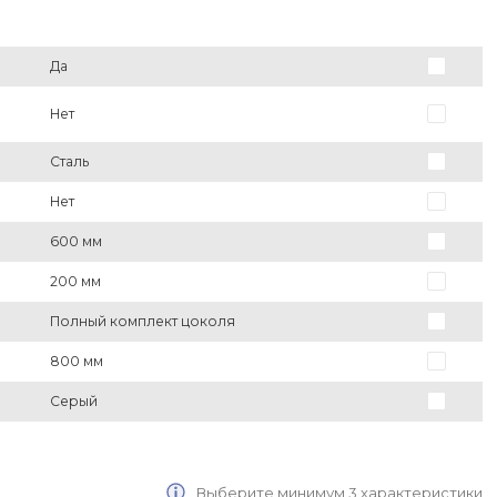
Да
Нет
Сталь
Нет
600 мм
200 мм
Полный комплект цоколя
800 мм
Серый
Выберите минимум 3 характеристики