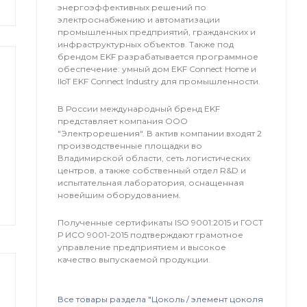
энергоэффективных решений по
электроснабжению и автоматизации
промышленных предприятий, гражданских и
инфраструктурных объектов. Также под
брендом EKF разрабатывается программное
обеспечение: умный дом EKF Connect Home и
IIoT EKF Connect Industry для промышленности.
В России международный бренд EKF
представляет компания OOO
"Электрорешения". В актив компании входят 2
производственные площадки во
Владимирской области, сеть логистических
центров, а также собственный отдел R&D и
испытательная лаборатория, оснащенная
новейшим оборудованием.
Полученные сертификаты ISO 9001:2015 и ГОСТ
Р ИСО 9001-2015 подтверждают грамотное
управление предприятием и высокое
качество выпускаемой продукции.
Все товары раздела "Цоколь / элемент цоколя