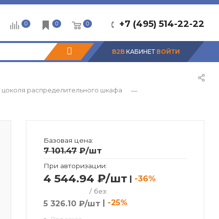
+7 (495) 514-22-22
0
0
0
B2B
КАБИНЕТ
ВОЙТИ
т цоколя распределительного шкафа
—
Базовая цена:
7 101.47
₽
/шт
При авторизации:
4 544.94 ₽/шт
|
-36%
/ без:
|
-25%
5 326.10 ₽/шт
Под заказ