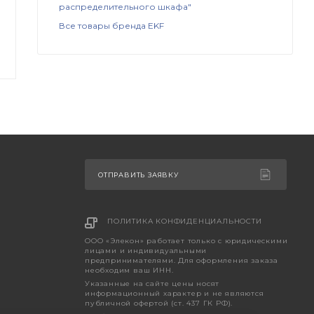
распределительного шкафа"
Все товары бренда EKF
ОТПРАВИТЬ ЗАЯВКУ
ПОЛИТИКА КОНФИДЕНЦИАЛЬНОСТИ
ООО «Элекон» работает только с юридическими
лицами и индивидуальными
предпринимателями. Для оформления заказа
необходим ваш ИНН.
Указанные на сайте цены носят
информационный характер и не являются
публичной офертой (ст. 437 ГК РФ).