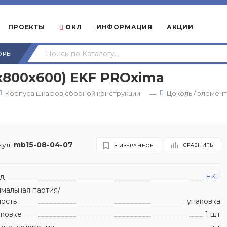
ПРОЕКТЫ
ОКЛ
ИНФОРМАЦИЯ
АКЦИИ
ОРЫ
0х800х600) EKF PROxima
Корпуса шкафов сборной конструкции
Цоколь / элемен
—
ул:
mb15-08-04-07
СРАВНИТЬ
В ИЗБРАННОЕ
д
EKF
мальная партия/
ность
упаковка
аковке
1 шт