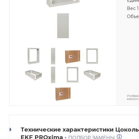
Един
Вес 1
Объе
Изображ
являютс
Технические характеристики Цоколь к
EKF PROxima
+ ПОДБОР ЗАМЕНЫ