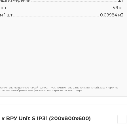
ица измерения
шт
 шт
5.9 кг
м 1 шт
0.09984 м3
ения, размещенные на сайте, носят исключительно ознакомительный характер и не
я точным отображением фактических характеристик товара.
 ВРУ Unit S IP31 (200х800х600)