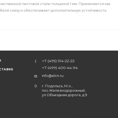
чественной листовой стали толщиной 1 мм. Применяется как
абеля снизу и обеспечивает дополнительную устойчивость
Л
+7 (495) 514-22-22
+7 (499) 400-44-94
СТАВКЕ
info@elcn.ru
г. Подольск, М.о.,
пос.Железнодорожный,
ул.Объездная дорога, д.9