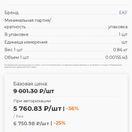
Бренд
EKF
Минимальная партия/
кратность
упаковка
В упаковке
1 шт
Единица измерения
шт
Вес 1 шт
0.86 кг
Объем 1 шт
0.00155 м3
Изображения, размещенные на сайте, носят исключительно ознакомительный характер и не являются точным отображением
фактических характеристик товара.
Базовая цена:
9 001.30
₽
/шт
При авторизации:
5 760.83 ₽/шт
|
-36%
/ без:
|
-25%
6 750.98 ₽/шт