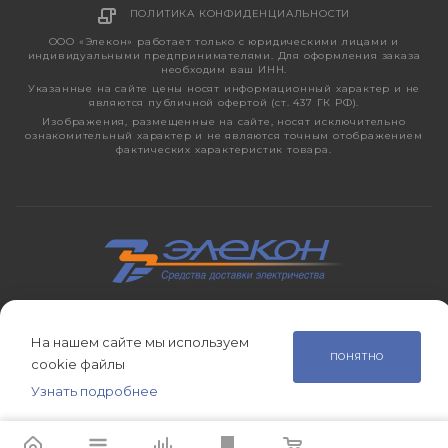
ПОЛИТИКА КОНФИДЕНЦИАЛЬНОСТИ
ООО «Элекон» работает только с юридическими лицами и
индивидуальными предпринимателями. Для оформления заказа
необходим ваш ИНН.
Указанные на сайте цены носят информационный характер и не
являются публичной офертой (ст. 437 ГК РФ).
Изображения, размещенные на сайте, носят исключительно
ознакомительный характер и не являются точным отображением
фактических характеристик товара.
2026 © ЭЛЕКОН – кабельно-проводниковая продукция,
электротехническая продукция, светотехника с 1998 года.
На нашем сайте мы используем
ПОНЯТНО
cookie файлы
Узнать подробнее