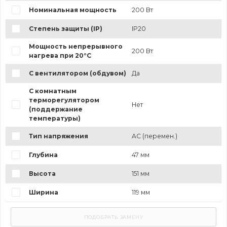
Номинальная мощность
200 Вт
Степень защиты (IP)
IP20
Мощность непрерывного
200 Вт
нагрева при 20°C
С вентилятором (обдувом)
Да
С комнатным
терморегулятором
Нет
(поддержание
температуры)
Тип напряжения
AC (перемен.)
Глубина
47 мм
Высота
151 мм
Ширина
119 мм