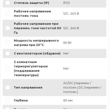
Степень защиты (IP)
IP20
Рабочее напряжение
120...240 В
постоян. тока
Рабочее напряжение при
перемен. токе частотой 60
120...240 В
Гц
Мощность непрерывного
60 Вт
нагрева при 20°C
С вентилятором (обдувом)
Нет
С комнатным
терморегулятором
Нет
(поддержание
температуры)
AC/DC (перемен./
Тип напряжения
постоян.) DC (перемен./
постоян.)
Глубина
60 мм