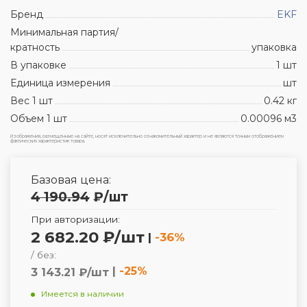
Бренд
EKF
Минимальная партия/
кратность
упаковка
В упаковке
1 шт
Единица измерения
шт
Вес 1 шт
0.42 кг
Объем 1 шт
0.00096 м3
Изображения, размещенные на сайте, носят исключительно ознакомительный характер и не являются точным отображением
фактических характеристик товара.
Базовая цена:
4 190.94
₽
/шт
При авторизации:
2 682.20 ₽/шт
|
-36%
/ без:
|
-25%
3 143.21 ₽/шт
Имеется в наличии