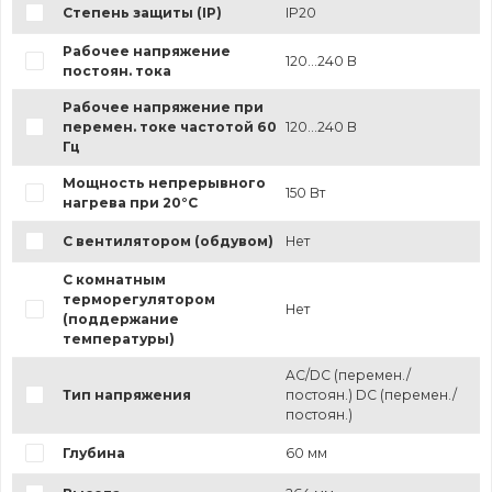
Степень защиты (IP)
IP20
Рабочее напряжение
120...240 В
постоян. тока
Рабочее напряжение при
перемен. токе частотой 60
120...240 В
Гц
Мощность непрерывного
150 Вт
нагрева при 20°C
С вентилятором (обдувом)
Нет
С комнатным
терморегулятором
Нет
(поддержание
температуры)
AC/DC (перемен./
Тип напряжения
постоян.) DC (перемен./
постоян.)
Глубина
60 мм