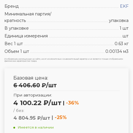
Бренд
EKF
Минимальная партия/
кратность
упаковка
В упаковке
1 шт
Единица измерения
шт
Вес 1 шт
0.63 кг
Объем 1 шт
0.00134 м3
Изображения, размещенные на сайте, носят исключительно ознакомительный характер и не являются точным отображением
фактических характеристик товара.
Базовая цена:
6 406.60
₽
/шт
При авторизации:
4 100.22 ₽/шт
|
-36%
/ без:
|
-25%
4 804.95 ₽/шт
Имеется в наличии