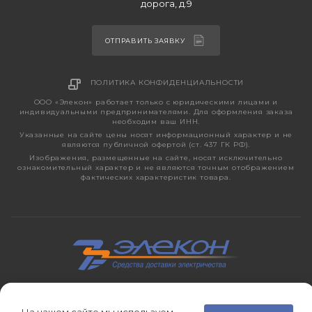
дорога, д.9
ОТПРАВИТЬ ЗАЯВКУ
ПОЛИТИКА КОНФИДЕНЦИАЛЬНОСТИ
ООО «Элекон» работает только с юридическими лицами и
индивидуальными предпринимателями. Для оформления заказа
необходим ваш ИНН.
Указанные на сайте цены носят информационный характер и не
являются публичной офертой (ст. 437 ГК РФ).
Изображения, размещенные на сайте, носят исключительно
ознакомительный характер и не являются точным отображением
фактических характеристик товара.
2026 © ЭЛЕКОН – кабельно-проводниковая продукция,
электротехническая продукция, светотехника с 1998 года.