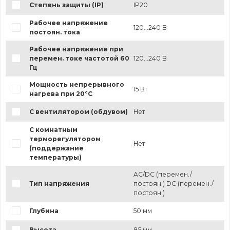
Степень защиты (IP)
IP20
Рабочее напряжение
120...240 В
постоян. тока
Рабочее напряжение при
перемен. токе частотой 60
120...240 В
Гц
Мощность непрерывного
15 Вт
нагрева при 20°C
С вентилятором (обдувом)
Нет
С комнатным
терморегулятором
Нет
(поддержание
температуры)
AC/DC (перемен./
Тип напряжения
постоян.) DC (перемен./
постоян.)
Глубина
50 мм
Высота
85 мм