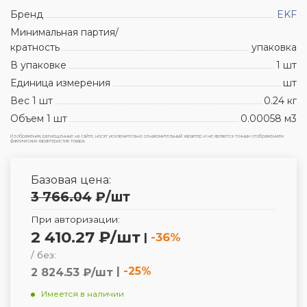
Бренд
EKF
Минимальная партия/
кратность
упаковка
В упаковке
1 шт
Единица измерения
шт
Вес 1 шт
0.24 кг
Объем 1 шт
0.00058 м3
Изображения, размещенные на сайте, носят исключительно ознакомительный характер и не являются точным отображением
фактических характеристик товара.
Базовая цена:
3 766.04
₽
/шт
При авторизации:
2 410.27 ₽/шт
|
-36%
/ без:
|
-25%
2 824.53 ₽/шт
Имеется в наличии