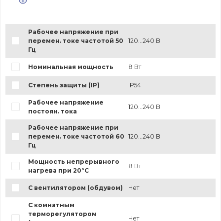
Рабочее напряжение при
перемен. токе частотой 50
120...240 В
Гц
Номинальная мощность
8 Вт
Степень защиты (IP)
IP54
Рабочее напряжение
120...240 В
постоян. тока
Рабочее напряжение при
перемен. токе частотой 60
120...240 В
Гц
Мощность непрерывного
8 Вт
нагрева при 20°C
С вентилятором (обдувом)
Нет
С комнатным
терморегулятором
Нет