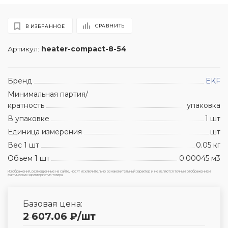
СРАВНИТЬ
В ИЗБРАННОЕ
Артикул:
heater-compact-8-54
Бренд
EKF
Минимальная партия/
кратность
упаковка
В упаковке
1 шт
Единица измерения
шт
Вес 1 шт
0.05 кг
Объем 1 шт
0.00045 м3
Изображения, размещенные на сайте, носят исключительно ознакомительный характер и не являются точным отображением
фактических характеристик товара.
Базовая цена:
2 607.06
₽
/шт