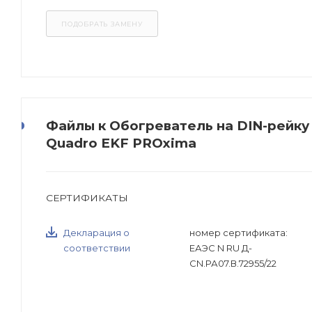
Файлы к Обогреватель на DIN-рейку
Quadro EKF PROxima
СЕРТИФИКАТЫ
Декларация о
номер сертификата:
соответствии
ЕАЭС N RU Д-
CN.РА07.В.72955/22