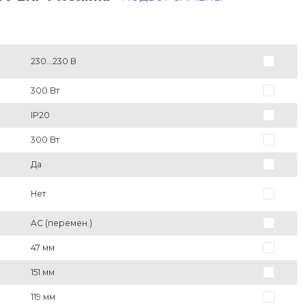
230...230 В
300 Вт
IP20
300 Вт
Да
Нет
AC (перемен.)
47 мм
151 мм
119 мм