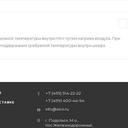
льной температуры внутри НКУ путем нагрева воздуха. При
я поддержания требуемой температуры внутри шкафа.
Л
+7 (495) 514-22-22
+7 (499) 400-44-94
СТАВКЕ
info@elcn.ru
г. Подольск, М.о.,
пос.Железнодорожный,