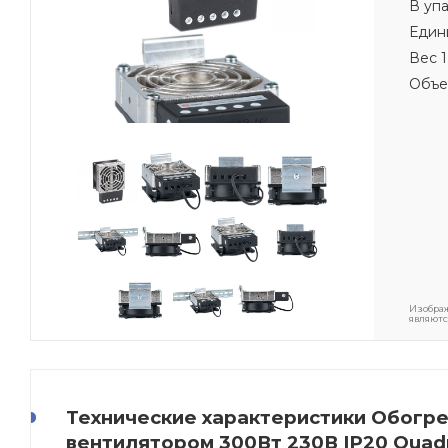
В уп
Един
Вес 1
Объе
Изображ
являютс
Технические характеристики Обогре
вентилятором 300Вт 230В IP20 Quad