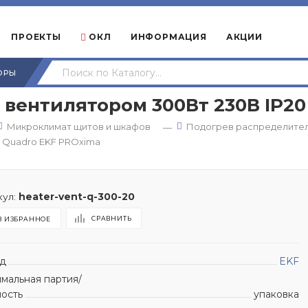
ПРОЕКТЫ
ОКЛ
ИНФОРМАЦИЯ
АКЦИИ
ОРЫ
с вентилятором 300Вт 230В IP2
Микроклимат щитов и шкафов
Подогрев распределите
—
0 Quadro EKF PROxima
ул:
heater-vent-q-300-20
СРАВНИТЬ
В ИЗБРАННОЕ
д
EKF
мальная партия/
ность
упаковка