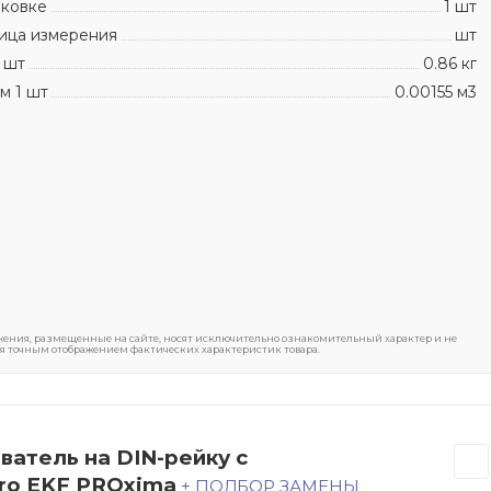
аковке
1 шт
ица измерения
шт
 шт
0.86 кг
м 1 шт
0.00155 м3
ения, размещенные на сайте, носят исключительно ознакомительный характер и не
я точным отображением фактических характеристик товара.
ватель на DIN-рейку с
ro EKF PROxima
+ ПОДБОР ЗАМЕНЫ