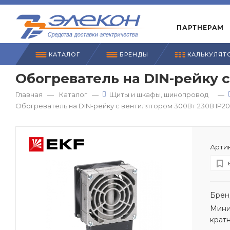
ПАРТНЕРАМ
КАТАЛОГ
БРЕНДЫ
КАЛЬКУЛЯТ
Обогреватель на DIN-рейку 
Главная
Каталог
Щиты и шкафы, шинопровод
—
—
—
Обогреватель на DIN-рейку с вентилятором 300Вт 230В IP2
Артик
Брен
Мини
крат