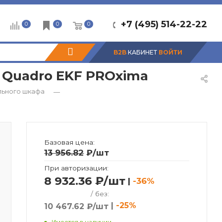
+7 (495) 514-22-22
0
0
0
B2B
КАБИНЕТ
ВОЙТИ
0 Quadro EKF PROxima
льного шкафа
—
Базовая цена:
13 956.82
₽
/шт
При авторизации:
8 932.36 ₽/шт
|
-36%
/ без:
|
-25%
10 467.62 ₽/шт
Имеется в наличии