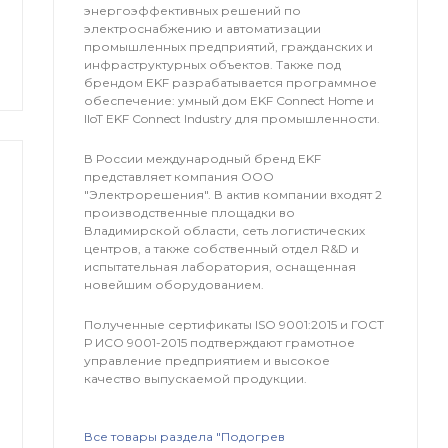
энергоэффективных решений по
электроснабжению и автоматизации
промышленных предприятий, гражданских и
инфраструктурных объектов. Также под
брендом EKF разрабатывается программное
обеспечение: умный дом EKF Connect Home и
IIoT EKF Connect Industry для промышленности.
В России международный бренд EKF
представляет компания OOO
"Электрорешения". В актив компании входят 2
производственные площадки во
Владимирской области, сеть логистических
центров, а также собственный отдел R&D и
испытательная лаборатория, оснащенная
новейшим оборудованием.
Полученные сертификаты ISO 9001:2015 и ГОСТ
Р ИСО 9001-2015 подтверждают грамотное
управление предприятием и высокое
качество выпускаемой продукции.
Все товары раздела "Подогрев