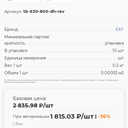
Артикул:
tb-630-800-dh-rev
Бренд
EKF
Минимальная партия/
кратность
упаковка
В упаковке
10 шт
Единица измерения
шт
Вес 1 шт
0.2 кг
Объем 1 шт
0.00053 м3
Изображения, размещенные на сайте, носят исключительно ознакомительный характер и не являются точным отображением
фактических характеристик товара.
Базовая цена:
2 835.98
₽
/шт
1 815.03 ₽/шт
|
-36%
При авторизации:
/ без: