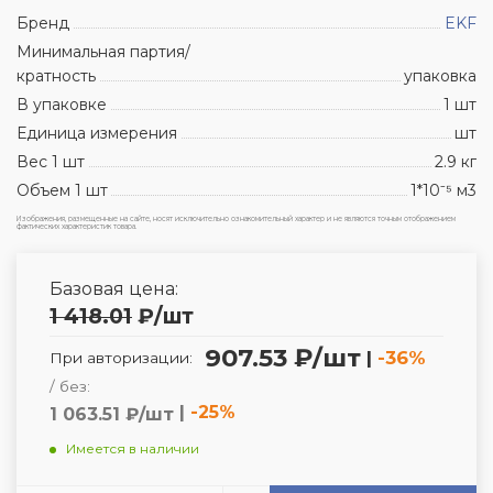
Бренд
EKF
Минимальная партия/
кратность
упаковка
В упаковке
1 шт
Единица измерения
шт
Вес 1 шт
2.9 кг
Объем 1 шт
1*10⁻⁵ м3
Изображения, размещенные на сайте, носят исключительно ознакомительный характер и не являются точным отображением
фактических характеристик товара.
Базовая цена:
1 418.01
₽
/шт
907.53 ₽/шт
|
-36%
При авторизации:
/ без:
|
-25%
1 063.51 ₽/шт
Имеется в наличии