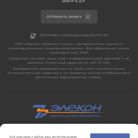
дорога, д.9
ОТПРАВИТЬ ЗАЯВКУ
ПОЛИТИКА КОНФИДЕНЦИАЛЬНОСТИ
ООО «Элекон» работает только с юридическими лицами и
индивидуальными предпринимателями. Для оформления заказа
необходим ваш ИНН.
Указанные на сайте цены носят информационный характер и не
являются публичной офертой (ст. 437 ГК РФ).
Изображения, размещенные на сайте, носят исключительно
ознакомительный характер и не являются точным отображением
фактических характеристик товара.
2026 © ЭЛЕКОН – кабельно-проводниковая продукция,
электротехническая продукция, светотехника с 1998 года.
На нашем сайте мы используем