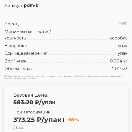
Артикул:
pdm-b
Бренд
EKF
Минимальная партия/
кратность
коробка
В коробке
1 упак
Единица измерения
упак
Вес 1 упак
0.004 кг
Объем 1 упак
1*10⁻⁵ м3
Изображения, размещенные на сайте, носят исключительно ознакомительный характер и не являются точным отображением
фактических характеристик товара.
Базовая цена:
583.20
₽
/упак
При авторизации:
373.25 ₽/упак
|
-36%
/ без: