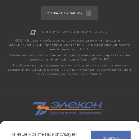
ОТПРАВИТЬ ЗАЯВКУ
ПОЛИТИКА КОНФИДЕНЦИАЛЬНОСТИ
ООО «Элекон» работает только с юридическими лицами и
индивидуальными предпринимателями. Для оформления заказа
необходим ваш ИНН.
Указанные на сайте цены носят информационный характер и не
являются публичной офертой (ст. 437 ГК РФ).
Изображения, размещенные на сайте, носят исключительно
ознакомительный характер и не являются точным отображением
фактических характеристик товара.
2026 © ЭЛЕКОН – кабельно-проводниковая продукция,
электротехническая продукция, светотехника с 1998 года.
На нашем сайте мы используем
ПОНЯТНО