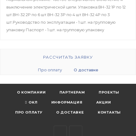
выключение электрической цепи. Упаковка:ВН-32 1P по 12
шт.ВН-32 2P по 6 шт.ВН-32 3P по 4 шт.ВН-32 4P по 3
шт.Руководство по эксплуатации - 1 шт. на групповую
упаковку Паспорт - 1 шт. на групповую упаковку
РАССЧИТАТЬ ЗАЯВКУ
Про оплату
О доставке
О КОМПАНИИ
ПАРТНЕРАМ
ПРОЕКТЫ
ОКЛ
ИНФОРМАЦИЯ
АКЦИИ
ПРО ОПЛАТУ
О ДОСТАВКЕ
КОНТАКТЫ