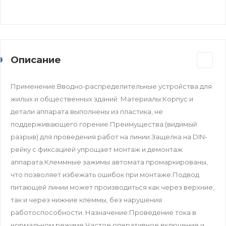
Описание
Применение:Вводно-распределительные устройства для
жилых и общественных зданий. Материалы:Корпус и
детали аппарата выполнены из пластика, не
поддерживающего горение.Преимущества:(видимый
разрыв) для проведения работ на линии.Защелка на DIN-
рейку с фиксацией упрощает монтаж и демонтаж
аппарата.Клеммные зажимы автомата промаркированы,
что позволяет избежать ошибок при монтаже.Подвод
питающей линии может производиться как через верхние,
так и через нижние клеммы, без нарушения
работоспособности. Назначение:Проведение тока в
нормальном режиме.Частое оперативное включение и