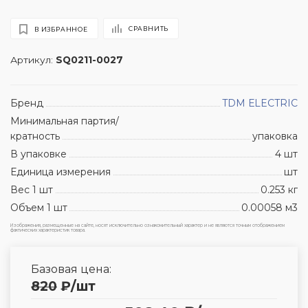
СРАВНИТЬ
В ИЗБРАННОЕ
Артикул:
SQ0211-0027
Бренд
TDM ЕLECTRIC
Минимальная партия/
кратность
упаковка
В упаковке
4 шт
Единица измерения
шт
Вес 1 шт
0.253 кг
Объем 1 шт
0.00058 м3
Изображения, размещенные на сайте, носят исключительно ознакомительный характер и не являются точным отображением
фактических характеристик товара.
Базовая цена:
820
₽
/шт