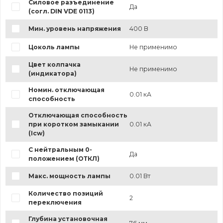
Силовое разъединение
Да
(согл. DIN VDE 0113)
Мин. уровень напряжения
400 В
Цоколь лампы
Не применимо
Цвет колпачка
Не применимо
(индикатора)
Номин. отключающая
0.01 кА
способность
Отключающая способность
при коротком замыкании
0.01 кА
(Icw)
С нейтральным 0-
Да
положением (ОТКЛ)
Макс. мощность лампы
0.01 Вт
Количество позиций
2
переключения
Глубина установочная