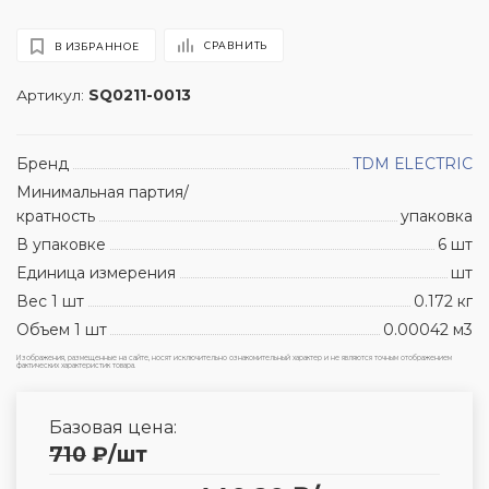
СРАВНИТЬ
В ИЗБРАННОЕ
Артикул:
SQ0211-0013
Бренд
TDM ЕLECTRIC
Минимальная партия/
кратность
упаковка
В упаковке
6 шт
Единица измерения
шт
Вес 1 шт
0.172 кг
Объем 1 шт
0.00042 м3
Изображения, размещенные на сайте, носят исключительно ознакомительный характер и не являются точным отображением
фактических характеристик товара.
Базовая цена:
710
₽
/шт