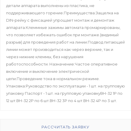
детали аппарата выполнены из пластика, не
поддерживающего горение.Преимущества:Защелка на
DIN-рейку с фиксацией упрощает монтаж и демонтаж
аппарата.Клеммные зажимы автомата промаркированы,
что позволяет избежать ошибок при монтаже.(видимый
разрыв) для проведения работ на линии.Подвод питающей
линии может производиться как через верхние, так и
через нижние клеммы, без нарушения
работоспособности. Назначение:Частое оперативное
включение и выключение электрической
цепи.Проведение тока в нормальном режиме.
Упаковка:Руководство по эксплуатации - 1 шт. на групповую
упаковку Паспорт - 1 шт. на групповую упаковкуВН-32 1P по
12 шт.ВН-32 2P по 6 шт.ВН-32 3P по 4 шт.ВН-32 4P по 3 шт.
РАССЧИТАТЬ ЗАЯВКУ