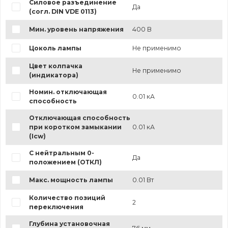
Силовое разъединение
Да
(согл. DIN VDE 0113)
Мин. уровень напряжения
400 В
Цоколь лампы
Не применимо
Цвет колпачка
Не применимо
(индикатора)
Номин. отключающая
0.01 кА
способность
Отключающая способность
при коротком замыкании
0.01 кА
(Icw)
С нейтральным 0-
Да
положением (ОТКЛ)
Макс. мощность лампы
0.01 Вт
Количество позиций
2
переключения
Глубина установочная