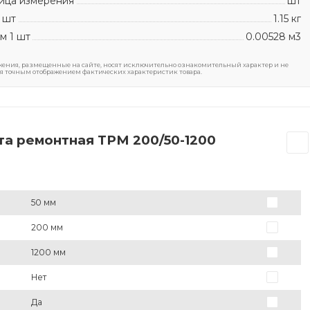
ица измерения
шт
 шт
1.15 кг
м 1 шт
0.00528 м3
ения, размещенные на сайте, носят исключительно ознакомительный характер и не
я точным отображением фактических характеристик товара.
а ремонтная ТРМ 200/50-1200
50 мм
200 мм
1200 мм
Нет
Да