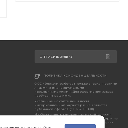
ОТПРАВИТЬ ЗАЯВКУ
ПОЛИТИКА КОНФИДЕНЦИАЛЬНОСТИ
ООО «Элекон» работает только с юридическими
лицами и индивидуальными
предпринимателями. Для оформления заказа
необходим ваш ИНН.
Указанные на сайте цены носят
информационный характер и не являются
публичной офертой (ст. 437 ГК РФ).
Изображения, размещенные на сайте, носят
исключительно ознакомительный характер и не
являются точным отображением фактических
характеристик товара.
 используем cookie файлы