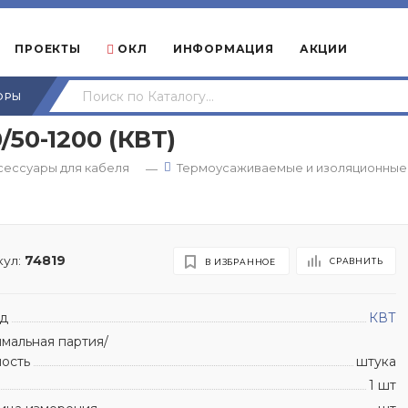
ПРОЕКТЫ
ОКЛ
ИНФОРМАЦИЯ
АКЦИИ
ОРЫ
50-1200 (КВТ)
сессуары для кабеля
Термоусаживаемые и изоляционные 
—
ул:
74819
СРАВНИТЬ
В ИЗБРАННОЕ
д
КВТ
мальная партия/
ность
штука
1 шт