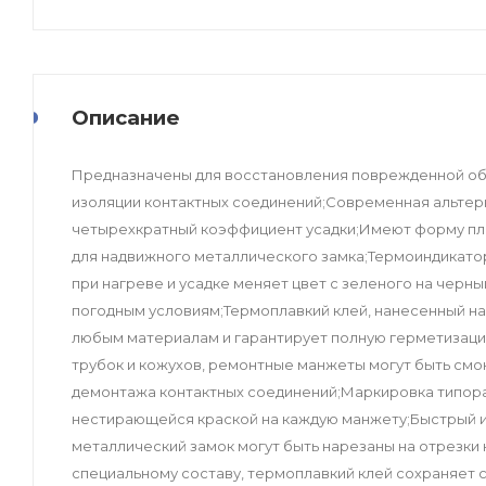
Описание
Предназначены для восстановления поврежденной обо
изоляции контактных соединений;Современная альтер
четырехкратный коэффициент усадки;Имеют форму пл
для надвижного металлического замка;Термоиндикато
при нагреве и усадке меняет цвет с зеленого на чер
погодным условиям;Термоплавкий клей, нанесенный н
любым материалам и гарантирует полную герметизаци
трубок и кожухов, ремонтные манжеты могут быть смо
демонтажа контактных соединений;Маркировка типора
нестирающейся краской на каждую манжету;Быстрый и
металлический замок могут быть нарезаны на отрезки
специальному составу, термоплавкий клей сохраняет 