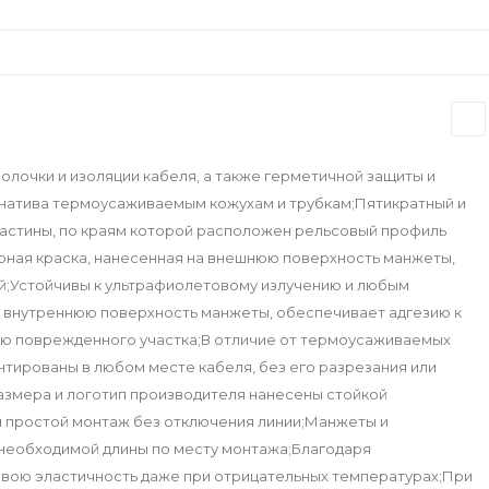
лочки и изоляции кабеля, а также герметичной защиты и
натива термоусаживаемым кожухам и трубкам;Пятикратный и
астины, по краям которой расположен рельсовый профиль
рная краска, нанесенная на внешнюю поверхность манжеты,
ный;Устойчивы к ультрафиолетовому излучению и любым
а внутреннюю поверхность манжеты, обеспечивает адгезию к
ю поврежденного участка;В отличие от термоусаживаемых
нтированы в любом месте кабеля, без его разрезания или
змера и логотип производителя нанесены стойкой
 простой монтаж без отключения линии;Манжеты и
 необходимой длины по месту монтажа;Благодаря
свою эластичность даже при отрицательных температурах;При