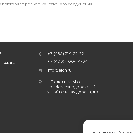
ю повторяет рельеф контактного соединения;
Л
+7 (495) 514-22-22
+7 (499) 400-44-94
СТАВКЕ
info@elcn.ru
г. Подольск, М.о.,
пос.Железнодорожный,
ул.Объездная дорога, д.9
На нашем сайте мы