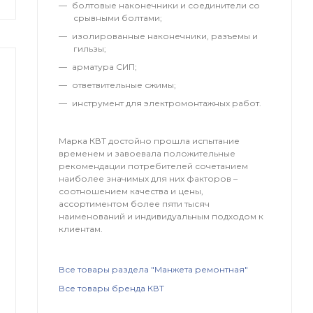
болтовые наконечники и соединители со
срывными болтами;
изолированные наконечники, разъемы и
гильзы;
арматура СИП;
ответвительные сжимы;
инструмент для электромонтажных работ.
Марка КВТ достойно прошла испытание
временем и завоевала положительные
рекомендации потребителей сочетанием
наиболее значимых для них факторов –
соотношением качества и цены,
ассортиментом более пяти тысяч
наименований и индивидуальным подходом к
клиентам.
Все товары раздела "Манжета ремонтная"
Все товары бренда КВТ