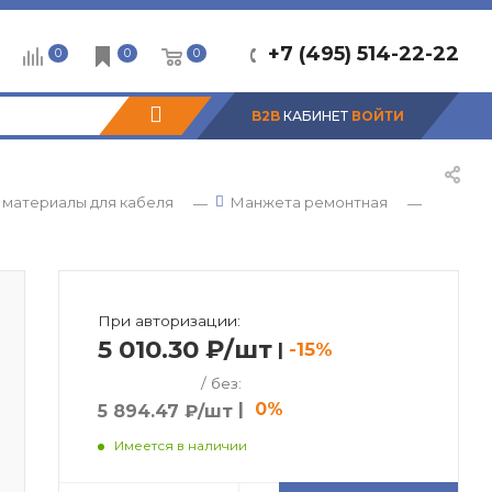
+7 (495) 514-22-22
0
0
0
B2B
КАБИНЕТ
ВОЙТИ
материалы для кабеля
Манжета ремонтная
—
—
При авторизации:
5 010.30 ₽/шт
|
-15%
/ без:
|
0%
5 894.47 ₽/шт
Имеется в наличии