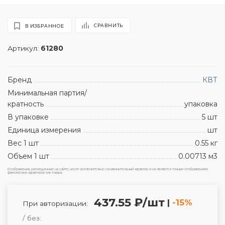
СРАВНИТЬ
В ИЗБРАННОЕ
Артикул:
61280
Бренд
КВТ
Минимальная партия/
кратность
упаковка
В упаковке
5 шт
Единица измерения
шт
Вес 1 шт
0.55 кг
Объем 1 шт
0.00713 м3
Изображения, размещенные на сайте, носят исключительно ознакомительный характер и не являются точным отображением
фактических характеристик товара.
437.55 ₽/шт
|
-15%
При авторизации:
/ без: