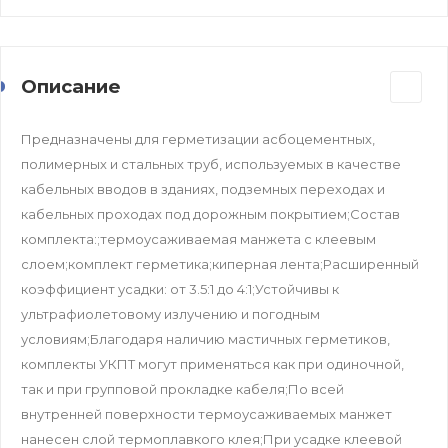
Описание
Предназначены для герметизации асбоцементных,
полимерных и стальных труб, используемых в качестве
кабельных вводов в зданиях, подземных переходах и
кабельных проходах под дорожным покрытием;Состав
комплекта:;термоусаживаемая манжета с клеевым
слоем;комплект герметика;киперная лента;Расширенный
коэффициент усадки: от 3.5:1 до 4:1;Устойчивы к
ультрафиолетовому излучению и погодным
условиям;Благодаря наличию мастичных герметиков,
комплекты УКПТ могут применяться как при одиночной,
так и при групповой прокладке кабеля;По всей
внутренней поверхности термоусаживаемых манжет
нанесен слой термоплавкого клея;При усадке клеевой