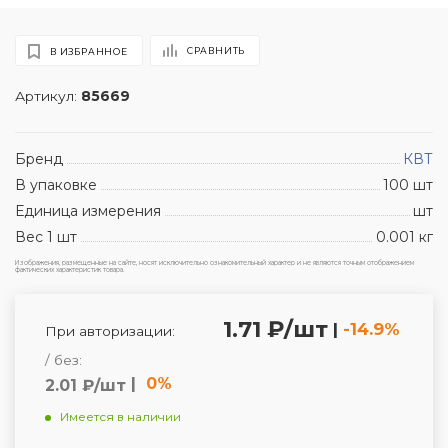
СРАВНИТЬ
В ИЗБРАННОЕ
Артикул:
85669
Бренд
КВТ
В упаковке
100 шт
Единица измерения
шт
Вес 1 шт
0.001 кг
Изображения, размещенные на сайте, носят исключительно ознакомительный характер и не являются точным отображением
фактических характеристик товара.
1.71 ₽/шт
|
-14.9%
При авторизации:
/ без:
|
0%
2.01 ₽/шт
Имеется в наличии