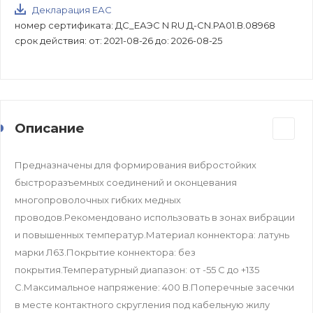
Декларация ЕАС
номер сертификата: ДС_ЕАЭС N RU Д-CN.РА01.В.08968
срок действия: от: 2021-08-26 до: 2026-08-25
Описание
Предназначены для формирования вибростойких
быстроразъемных соединений и оконцевания
многопроволочных гибких медных
проводов.Рекомендовано использовать в зонах вибрации
и повышенных температур.Материал коннектора: латунь
марки Л63.Покрытие коннектора: без
покрытия.Температурный диапазон: от -55 C до +135
C.Максимальное напряжение: 400 В.Поперечные засечки
в месте контактного скругления под кабельную жилу