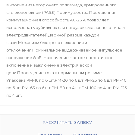
выполнен из негорючего полиамида, армированного
стекловолокном (PA6.6).Преимущества:Повышенная
коммутационная способность АС-23 А позволяет
использовать рубильник для нагрузок смешанного типа и
электродвигателей.Двойной разрыв каждой
фазы.Механизм быстрого включения и
отключения.Номинальное выдерживаемое импульсное
напряжение 8 кВ. Назначение:Частое оперативное
включение и выключение электрической
цепи.Проведение тока в нормальном режиме.
Упаковка:РМ-16 по 6 шт.РМ-20 по 6 шт.РМ-25 по 6 шт.РМ-40
по 6 шт.РМ-63 по 6 шт.РМ-80 по 4 шт.РМ-100 по 4 шт.РМ-125
по 4 шт.
РАССЧИТАТЬ ЗАЯВКУ
Про оплату
О доставке