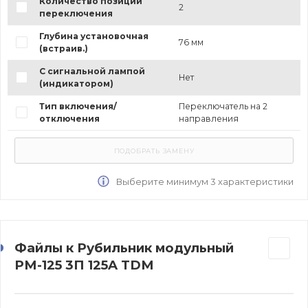
Количество позиций
2
переключения
Глубина установочная
76 мм
(встраив.)
С сигнальной лампой
Нет
(индикатором)
Тип включения/
Переключатель на 2
отключения
направления
Выберите минимум 3 характеристики
Файлы к Рубильник модульный
РМ-125 3П 125A TDM