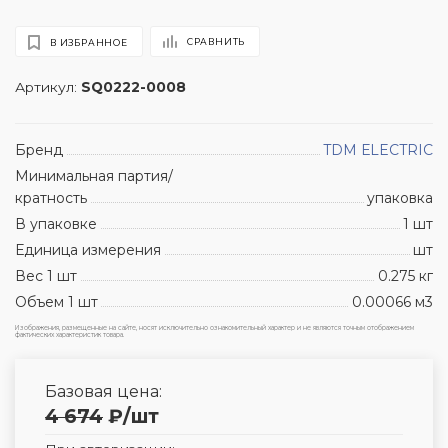
СРАВНИТЬ
В ИЗБРАННОЕ
Артикул:
SQ0222-0008
Бренд
TDM ЕLECTRIC
Минимальная партия/
кратность
упаковка
В упаковке
1 шт
Единица измерения
шт
Вес 1 шт
0.275 кг
Объем 1 шт
0.00066 м3
Изображения, размещенные на сайте, носят исключительно ознакомительный характер и не являются точным отображением
фактических характеристик товара.
Базовая цена:
4 674
₽
/шт