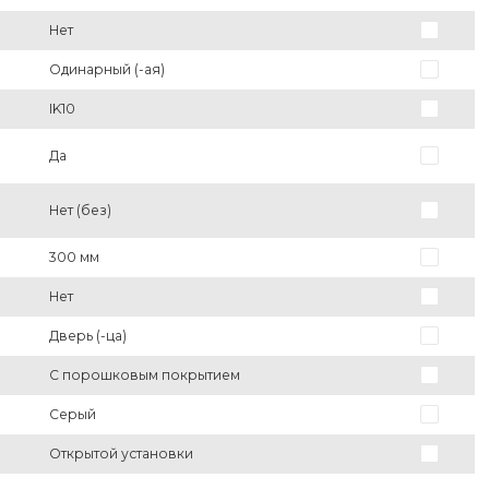
Нет
Одинарный (-ая)
IK10
Да
Нет (без)
300 мм
Нет
Дверь (-ца)
С порошковым покрытием
Серый
Открытой установки