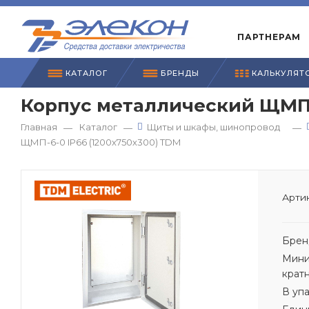
ПАРТНЕРАМ
КАТАЛОГ
БРЕНДЫ
КАЛЬКУЛЯТ
Корпус металлический ЩМП-6
Главная
Каталог
Щиты и шкафы, шинопровод
—
—
—
ЩМП-6-0 IP66 (1200х750х300) TDM
Артик
Брен
Мини
крат
В уп