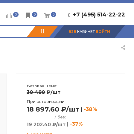
+7 (495) 514-22-22
0
0
0
B2B
КАБИНЕТ
ВОЙТИ
Базовая цена:
30 480
₽
/шт
При авторизации:
18 897.60 ₽/шт
|
-38%
/ без:
|
-37%
19 202.40 ₽/шт
Ожидается