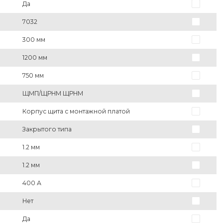
Да
7032
300 мм
1200 мм
750 мм
ЩМП/ЩРНМ ЩРНМ
Корпус щита с монтажной платой
Закрытого типа
1.2 мм
1.2 мм
400 А
Нет
Да