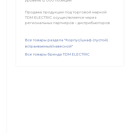
уровень 12 000 позиций.
Продажа продукции под торговой маркой
TDM ЕLECTRIC осуществляется через
региональных партнеров – дистрибьюторов.
Все товары раздела "Корпус/шкаф (пустой)
встраиваемый/навесной"
Все товары бренда TDM ЕLECTRIC