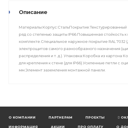
Описание
Материалы:Корпус:СтальПокрытие:Текстурированный
ряд со степенью защиты IP66.Повышенная стойкость к
комплекте.Специальное наружное покрытие RAL 7032 (
электрощитов самого разнообразного назначения (щит
распределения и т. д.). Упаковка:Коробка из картона
для крепления к стене (для IP66).Усиленные петли с 
мм.Элемент заземления монтажной панели.
О КОМПАНИИ
ПАРТНЕРАМ
ПРОЕКТЫ
ОК
ИНФОРМАЦИЯ
АКЦИИ
ПРО ОПЛАТУ
О ДО