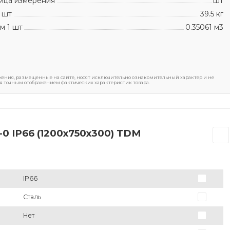
ица измерения
шт
 шт
39.5 кг
м 1 шт
0.35061 м3
ения, размещенные на сайте, носят исключительно ознакомительный характер и не
я точным отображением фактических характеристик товара.
0 IP66 (1200х750х300) TDM
IP66
Сталь
Нет