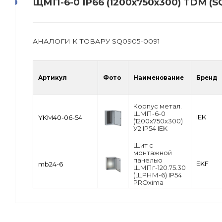
ЩМП-6-0 IP66 (1200х750х300) TDM (S
АНАЛОГИ К ТОВАРУ SQ0905-0091
Артикул
Фото
Наименование
Бренд
Корпус метал.
ЩМП-6-0
IEK
YKM40-06-54
(1200х750х300)
У2 IP54 IEK
Щит с
монтажной
панелью
EKF
mb24-6
ЩМПг-120.75.30
(ЩРНМ-6) IP54
PROxima