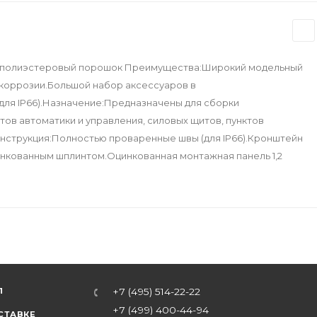
 полиэстеровый порошок Преимущества:Широкий модельный
 коррозии.Большой набор аксессуаров в
для IP66).Назначение:Предназначены для сборки
ов автоматики и управления, силовых щитов, пунктов
 Конструкция:Полностью проваренные швы (для IP66).Кронштейн
оцинкованным шплинтом.Оцинкованная монтажная панель 1,2
Л
+7 (495) 514-22-22
+7 (499) 400-44-94
СТАВКЕ