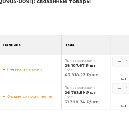
Q0905-0091): связанные товары
Наличие
Цена
При авторизации:
28 107.67 ₽
шт
Имеется в наличии
/ без:
43 918.23 ₽
/шт
шт
При авторизации:
26 793.59 ₽
шт
Ожидается поступление
/ без:
31 398.74 ₽
/шт
шт