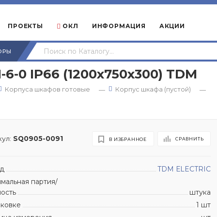
ПРОЕКТЫ
ОКЛ
ИНФОРМАЦИЯ
АКЦИИ
ОРЫ
-0 IP66 (1200х750х300) TDM
Корпуса шкафов готовые
Корпус шкафа (пустой)
—
—
ул:
SQ0905-0091
СРАВНИТЬ
В ИЗБРАННОЕ
д
TDM ЕLECTRIC
мальная партия/
ность
штука
аковке
1 шт