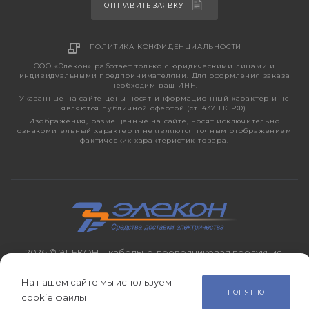
ОТПРАВИТЬ ЗАЯВКУ
ПОЛИТИКА КОНФИДЕНЦИАЛЬНОСТИ
ООО «Элекон» работает только с юридическими лицами и
индивидуальными предпринимателями. Для оформления заказа
необходим ваш ИНН.
Указанные на сайте цены носят информационный характер и не
являются публичной офертой (ст. 437 ГК РФ).
Изображения, размещенные на сайте, носят исключительно
ознакомительный характер и не являются точным отображением
фактических характеристик товара.
2026 © ЭЛЕКОН – кабельно-проводниковая продукция,
электротехническая продукция, светотехника с 1998 года.
На нашем сайте мы используем
ПОНЯТНО
cookie файлы