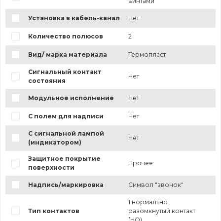
винтами
Установка в кабель-канал
Нет
Количество полюсов
2
Вид/ марка материала
Термопласт
Сигнальный контакт
Нет
состояния
Модульное исполнение
Нет
С полем для надписи
Нет
С сигнальной лампой
Нет
(индикатором)
Защитное покрытие
Прочее
поверхности
Надпись/маркировка
Символ "звонок"
1 нормально
Тип контактов
разомкнутый контакт
(НО)