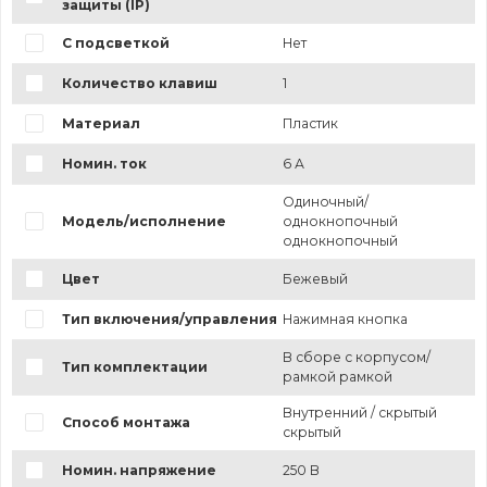
защиты (IP)
С подсветкой
Нет
Количество клавиш
1
Материал
Пластик
Номин. ток
6 А
Одиночный/
Модель/исполнение
однокнопочный
однокнопочный
Цвет
Бежевый
Тип включения/управления
Нажимная кнопка
В сборе с корпусом/
Тип комплектации
рамкой рамкой
Внутренний / скрытый
Способ монтажа
скрытый
Номин. напряжение
250 В