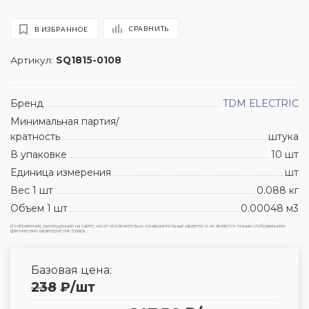
СРАВНИТЬ
В ИЗБРАННОЕ
Артикул:
SQ1815-0108
Бренд
TDM ЕLECTRIC
Минимальная партия/
кратность
штука
В упаковке
10 шт
Единица измерения
шт
Вес 1 шт
0.088 кг
Объем 1 шт
0.00048 м3
Изображения, размещенные на сайте, носят исключительно ознакомительный характер и не являются точным отображением
фактических характеристик товара.
Базовая цена:
238
₽
/шт