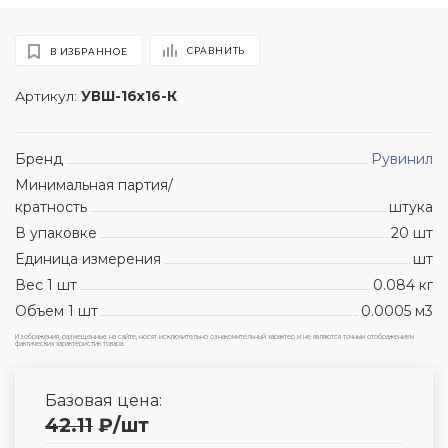
СРАВНИТЬ
В ИЗБРАННОЕ
Артикул:
УВШ-16х16-К
Бренд
Рувинил
Минимальная партия/
кратность
штука
В упаковке
20 шт
Единица измерения
шт
Вес 1 шт
0.084 кг
Объем 1 шт
0.0005 м3
Изображения, размещенные на сайте, носят исключительно ознакомительный характер и не являются точным отображением
фактических характеристик товара.
Базовая цена:
42.11
₽
/шт