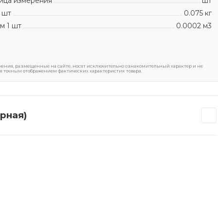
ица измерения
шт
 шт
0.075 кг
м 1 шт
0.0002 м3
ения, размещенные на сайте, носят исключительно ознакомительный характер и не
я точным отображением фактических характеристик товара.
рная)