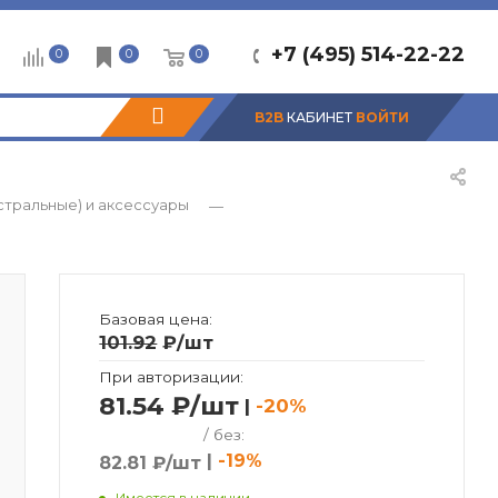
+7 (495) 514-22-22
0
0
0
B2B
КАБИНЕТ
ВОЙТИ
стральные) и аксессуары
—
Базовая цена:
101.92
₽
/шт
При авторизации:
81.54 ₽/шт
|
-20%
/ без:
|
-19%
82.81 ₽/шт
Имеется в наличии