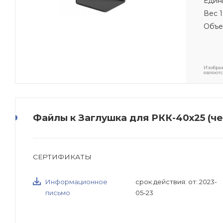
Един
Вес 1
Объе
Изображ
являютс
Файлы к Заглушка для РКК-40х25 (че
СЕРТИФИКАТЫ
Информационное
срок действия: от: 2023-
письмо
05-23