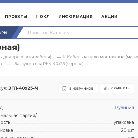
ПРОЕКТЫ
ОКЛ
ИНФОРМАЦИЯ
АКЦИИ
ОРЫ
рная)
 для прокладки кабеля)
Кабель-каналы монтажные (маги
—
а
Заглушка для РКК-40х25 (черная)
—
ул:
ЗГЛ-40х25-Ч
СРАВНИТЬ
В ИЗБРАННОЕ
д
Рувинил
мальная партия/
ность
упаковка
аковке
20 шт