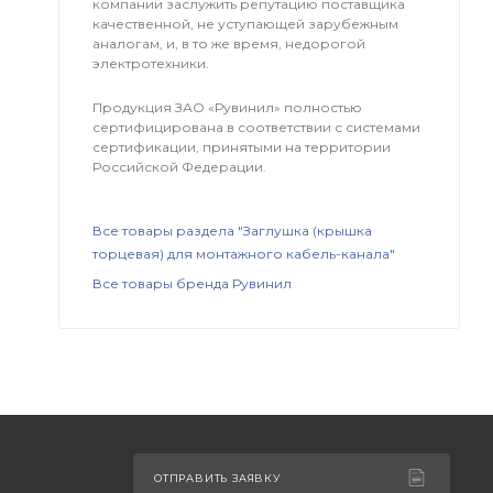
компании заслужить репутацию поставщика
качественной, не уступающей зарубежным
аналогам, и, в то же время, недорогой
электротехники.
Продукция ЗАО «Рувинил» полностью
сертифицирована в соответствии с системами
сертификации, принятыми на территории
Российской Федерации.
Все товары раздела "Заглушка (крышка
торцевая) для монтажного кабель-канала"
Все товары бренда Рувинил
ОТПРАВИТЬ ЗАЯВКУ