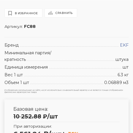
СРАВНИТЬ
В ИЗБРАННОЕ
Артикул:
FC88
Бренд
EKF
Минимальная партия/
кратность
штука
Единица измерения
шт
Вес 1 шт
6.3 кг
Объем 1 шт
0.06889 м3
Изображения, размещенные на сайте, носят исключительно ознакомительный характер и не являются точным отображением
фактических характеристик товара.
Базовая цена:
10 252.88
₽
/шт
При авторизации: