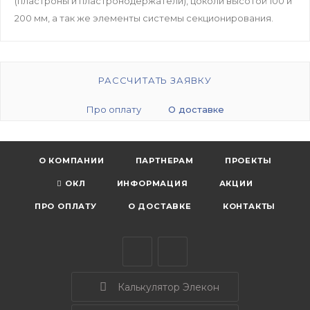
(пластроны и пластронодержатели), цоколи высотой 100 и
200 мм, а так же элементы системы секционирования.
РАССЧИТАТЬ ЗАЯВКУ
Про оплату
О доставке
О КОМПАНИИ
ПАРТНЕРАМ
ПРОЕКТЫ
ОКЛ
ИНФОРМАЦИЯ
АКЦИИ
ПРО ОПЛАТУ
О ДОСТАВКЕ
КОНТАКТЫ
Калькулятор Элекон