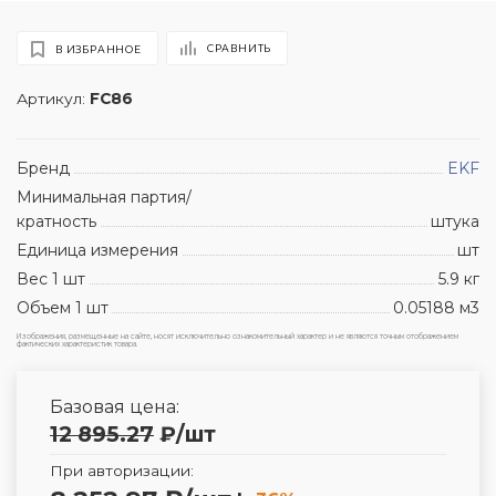
СРАВНИТЬ
В ИЗБРАННОЕ
Артикул:
FC86
Бренд
EKF
Минимальная партия/
кратность
штука
Единица измерения
шт
Вес 1 шт
5.9 кг
Объем 1 шт
0.05188 м3
Изображения, размещенные на сайте, носят исключительно ознакомительный характер и не являются точным отображением
фактических характеристик товара.
Базовая цена:
12 895.27
₽
/шт
При авторизации: