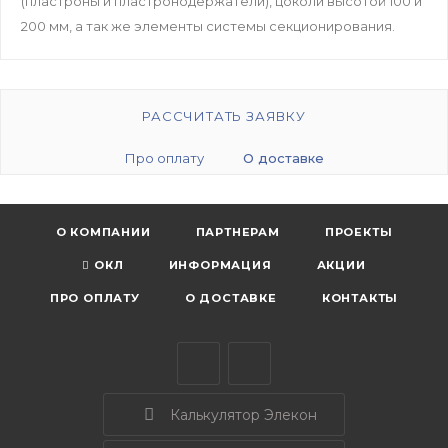
(пластроны и пластронодержатели), цоколи высотой 100 и
200 мм, а так же элементы системы секционирования.
РАССЧИТАТЬ ЗАЯВКУ
Про оплату
О доставке
О КОМПАНИИ
ПАРТНЕРАМ
ПРОЕКТЫ
ОКЛ
ИНФОРМАЦИЯ
АКЦИИ
ПРО ОПЛАТУ
О ДОСТАВКЕ
КОНТАКТЫ
Калькулятор Элекон