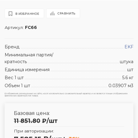
СРАВНИТЬ
В ИЗБРАННОЕ
Артикул:
FC66
Бренд
EKF
Минимальная партия/
кратность
штука
Единица измерения
шт
Вес 1 шт
5.6 кг
Объем 1 шт
0.03907 м3
Изображения, размещенные на сайте, носят исключительно ознакомительный характер и не являются точным отображением
фактических характеристик товара.
Базовая цена:
11 851.80
₽
/шт
При авторизации: