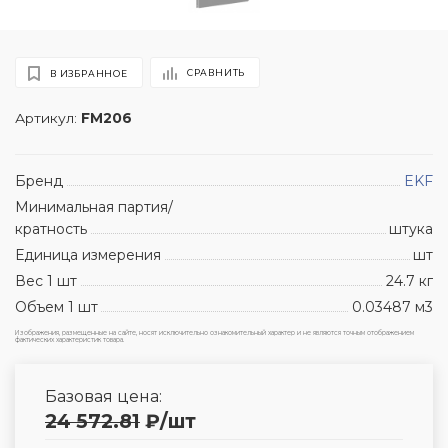
СРАВНИТЬ
В ИЗБРАННОЕ
Артикул:
FM206
Бренд
EKF
Минимальная партия/
кратность
штука
Единица измерения
шт
Вес 1 шт
24.7 кг
Объем 1 шт
0.03487 м3
Изображения, размещенные на сайте, носят исключительно ознакомительный характер и не являются точным отображением
фактических характеристик товара.
Базовая цена:
24 572.81
₽
/шт