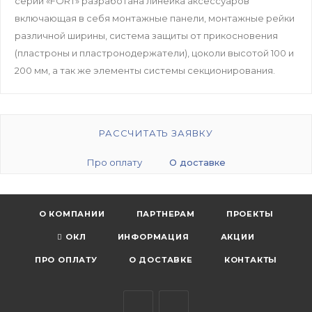
серии «FORT» разработана линейка аксессуаров
включающая в себя монтажные панели, монтажные рейки
различной ширины, система защиты от прикосновения
(пластроны и пластронодержатели), цоколи высотой 100 и
200 мм, а так же элементы системы секционирования.
РАССЧИТАТЬ ЗАЯВКУ
Про оплату
О доставке
О КОМПАНИИ
ПАРТНЕРАМ
ПРОЕКТЫ
ОКЛ
ИНФОРМАЦИЯ
АКЦИИ
ПРО ОПЛАТУ
О ДОСТАВКЕ
КОНТАКТЫ