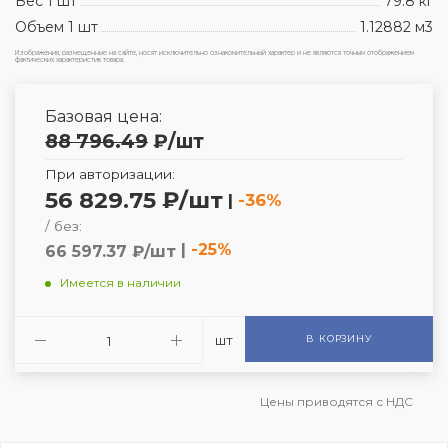
Вес 1 шт
79.8 кг
Объем 1 шт
1.12882 м3
Изображения, размещенные на сайте, носят исключительно ознакомительный характер и не являются точным отображением
фактических характеристик товара.
Базовая цена:
88 796.49
₽
/шт
При авторизации:
56 829.75 ₽/шт
|
-36%
/ без:
|
-25%
66 597.37 ₽/шт
Имеется в наличии
шт
В КОРЗИНУ
Цены приводятся с НДС