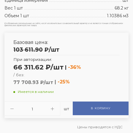
Единица измерения
шт
Вес 1 шт
68.2 кг
Объем 1 шт
1.10386 м3
Изображения, размещенные на сайте, носят исключительно ознакомительный характер и не являются точным отображением
фактических характеристик товара.
Базовая цена:
103 611.90
₽
/шт
При авторизации:
66 311.62 ₽/шт
|
-36%
/ без:
|
-25%
77 708.93 ₽/шт
Имеется в наличии
шт
В КОРЗИНУ
Цены приводятся с НДС