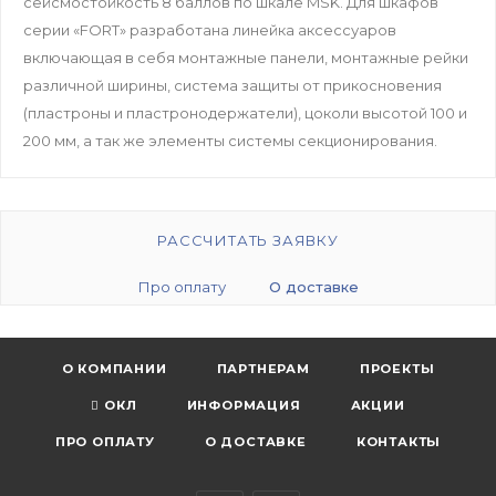
сейсмостойкость 8 баллов по шкале MSK. Для шкафов
серии «FORT» разработана линейка аксессуаров
включающая в себя монтажные панели, монтажные рейки
различной ширины, система защиты от прикосновения
(пластроны и пластронодержатели), цоколи высотой 100 и
200 мм, а так же элементы системы секционирования.
РАССЧИТАТЬ ЗАЯВКУ
Про оплату
О доставке
О КОМПАНИИ
ПАРТНЕРАМ
ПРОЕКТЫ
ОКЛ
ИНФОРМАЦИЯ
АКЦИИ
ПРО ОПЛАТУ
О ДОСТАВКЕ
КОНТАКТЫ