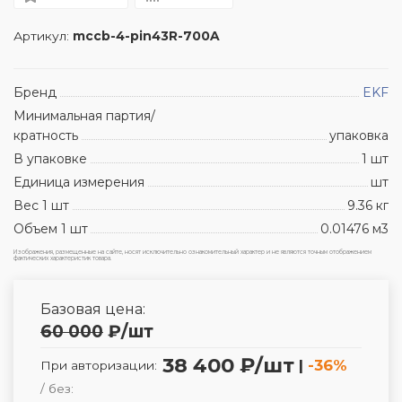
Артикул:
mccb-4-pin43R-700A
Бренд
EKF
Минимальная партия/
кратность
упаковка
В упаковке
1 шт
Единица измерения
шт
Вес 1 шт
9.36 кг
Объем 1 шт
0.01476 м3
Изображения, размещенные на сайте, носят исключительно ознакомительный характер и не являются точным отображением
фактических характеристик товара.
Базовая цена:
60 000
₽
/шт
38 400 ₽/шт
|
-36%
При авторизации:
/ без: