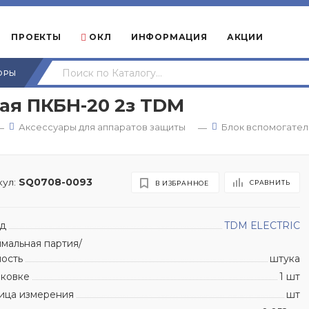
ПРОЕКТЫ
ОКЛ
ИНФОРМАЦИЯ
АКЦИИ
ОРЫ
ая ПКБН-20 2з TDM
Аксессуары для аппаратов защиты
Блок вспомогател
—
—
ул:
SQ0708-0093
СРАВНИТЬ
В ИЗБРАННОЕ
д
TDM ЕLECTRIC
мальная партия/
ность
штука
аковке
1 шт
ица измерения
шт