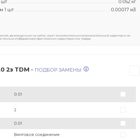
 шт
0.052 кг
м 1 шт
0.00017 м3
ения, размещенные на сайте, носят исключительно ознакомительный характер и не
я точным отображением фактических характеристик товара.
20 2з TDM
+ ПОДБОР ЗАМЕНЫ
0.01
2
0.01
Винтовое соединение