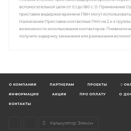
вспомогательной цепи от 0,1 до 180 с. 0: Применение:
приставки выдержки времени ПВН могут использоваться
Назначение:Приставки контактные ПКН на 2 и 4 группы
возможности использования контакторов. Пневматич
получить задержку замыкания или размыкания вспомогат
О КОМПАНИИ
ПАРТНЕРАМ
ПРОЕКТЫ
ОК
ИНФОРМАЦИЯ
АКЦИИ
ПРО ОПЛАТУ
О ДО
КОНТАКТЫ
Калькулятор Элекон