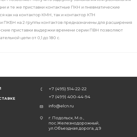
Одни и те же приставки контактные ПКН и пневматические
 как на контактор КМН, так и контактор КТН
 и ПКБН на 2 группы контактов предназначены для расширения
еские приставки выдержки времени серии ПВН позволяют
ельной цепи от 0,1 до 180 с.
Л
+7 (495) 514-22-22
+7 (499) 400-44-94
СТАВКЕ
info@elcn.ru
г. Подольск, М.о.,
пос.Железнодорожный,
ул.Объездная дорога, д.9