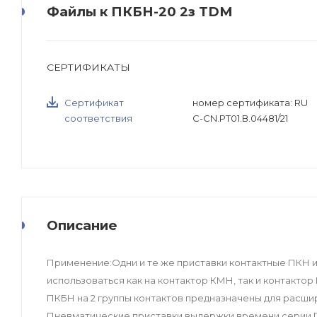
Файлы к ПКБН-20 2з TDM
СЕРТИФИКАТЫ
Сертификат
номер сертификата: RU
соответствия
C-CN.РТ01.В.04481/21
Описание
Применение:Одни и те же приставки контактные ПКН 
использоваться как на контактор КМН, так и контактор
ПКБН на 2 группы контактов предназначены для расши
Пневматические приставки выдержки времени серии П