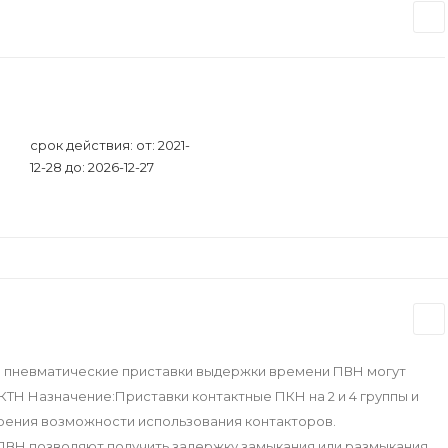
срок действия: от: 2021-
12-28 до: 2026-12-27
и пневматические приставки выдержки времени ПВН могут
 КТН Назначение:Приставки контактные ПКН на 2 и 4 группы и
рения возможности использования контакторов.
ВН позволяют получить задержку замыкания или размыкания