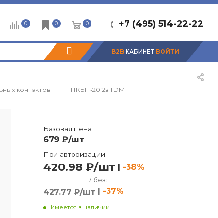
+7 (495) 514-22-22
0
0
0
B2B
КАБИНЕТ
ВОЙТИ
ьных контактов
ПКБН-20 2з TDM
—
Базовая цена:
679
₽
/шт
При авторизации:
420.98 ₽/шт
|
-38%
/ без:
|
-37%
427.77 ₽/шт
Имеется в наличии