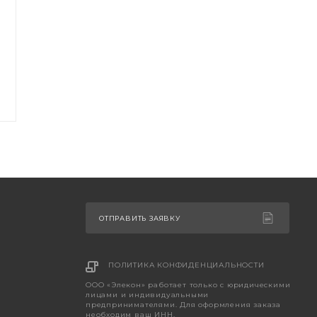
ОТПРАВИТЬ ЗАЯВКУ
ПОЛИТИКА КОНФИДЕНЦИАЛЬНОСТИ
ООО «Элекон» работает только с юридическими
лицами и индивидуальными
предпринимателями. Для оформления заказа
необходим ваш ИНН.