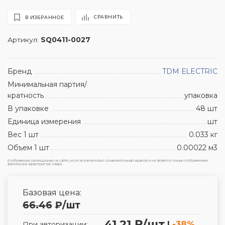
СРАВНИТЬ
В ИЗБРАННОЕ
Артикул:
SQ0411-0027
Бренд
TDM ЕLECTRIC
Минимальная партия/
кратность
упаковка
В упаковке
48 шт
Единица измерения
шт
Вес 1 шт
0.033 кг
Объем 1 шт
0.00022 м3
Изображения, размещенные на сайте, носят исключительно ознакомительный характер и не являются точным отображением
фактических характеристик товара.
Базовая цена:
66.46
₽
/шт
41.21 ₽/шт
|
-38%
При авторизации: