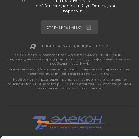
г. Подольск, М.о.,
пос.Железнодорожный, ул.Объездная
дорога, д.9
ОТПРАВИТЬ ЗАЯВКУ
ПОЛИТИКА КОНФИДЕНЦИАЛЬНОСТИ
ООО «Элекон» работает только с юридическими лицами и
индивидуальными предпринимателями. Для оформления заказа
необходим ваш ИНН.
Указанные на сайте цены носят информационный характер и не
являются публичной офертой (ст. 437 ГК РФ).
Изображения, размещенные на сайте, носят исключительно
ознакомительный характер и не являются точным отображением
фактических характеристик товара.
2026 © ЭЛЕКОН – кабельно-проводниковая продукция,