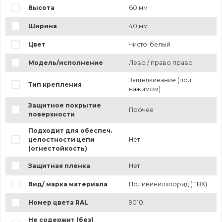
Высота
60 мм
Ширина
40 мм
Цвет
Чисто-белый
Модель/исполнение
Лево / право право
Защёлкивание (под
Тип крепления
нажимом)
Защитное покрытие
Прочее
поверхности
Подходит для обеспеч.
целостности цепи
Нет
(огнестойкость)
Защитная пленка
Нет
Вид/ марка материала
Поливинилхлорид (ПВХ)
Номер цвета RAL
9010
Не содержит (без)