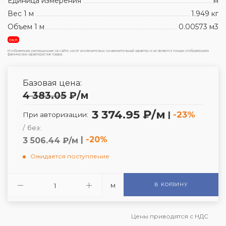
Единица измерения
м
Вес 1 м
1.949 кг
Объем 1 м
0.00573 м3
окл
Изображения, размещенные на сайте, носят исключительно ознакомительный характер и не являются точным отображением
фактических характеристик товара.
Базовая цена:
4 383.05
₽
/м
3 374.95 ₽/м
|
-23%
При авторизации:
/ без:
|
-20%
3 506.44 ₽/м
Ожидается поступление
м
В КОРЗИНУ
Цены приводятся с НДС