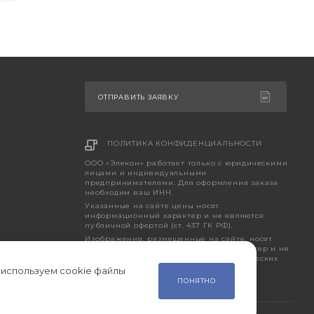
ОТПРАВИТЬ ЗАЯВКУ
ПОЛИТИКА КОНФИДЕНЦИАЛЬНОСТИ
ООО «Элекон» работает только с юридическими
лицами и индивидуальными
предпринимателями. Для оформления заказа
необходим ваш ИНН.
Указанные на сайте цены носят
информационный характер и не являются
публичной офертой (ст. 437 ГК РФ).
Изображения, размещенные на сайте, носят
исключительно ознакомительный характер и не
являются точным отображением фактических
характеристик товара.
 используем cookie файлы
ПОНЯТНО