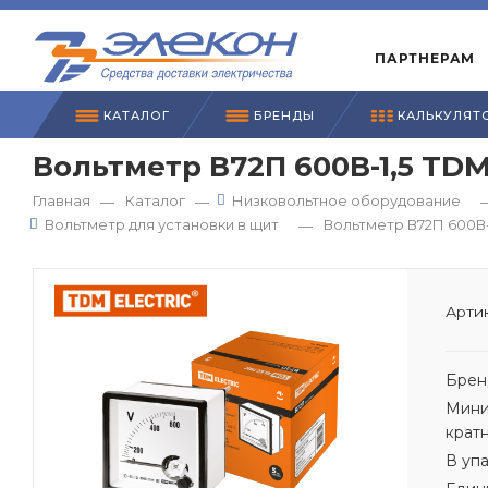
ПАРТНЕРАМ
КАТАЛОГ
БРЕНДЫ
КАЛЬКУЛЯТ
Вольтметр В72П 600В-1,5 TD
Главная
Каталог
Низковольтное оборудование
—
—
Вольтметр для установки в щит
Вольтметр В72П 600В-
—
Артик
Брен
Мини
крат
В уп