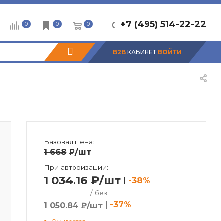
+7 (495) 514-22-22
0
0
0
B2B
КАБИНЕТ
ВОЙТИ
Базовая цена:
1 668
₽
/шт
При авторизации:
1 034.16 ₽/шт
|
-38%
/ без:
|
-37%
1 050.84 ₽/шт
Ожидается