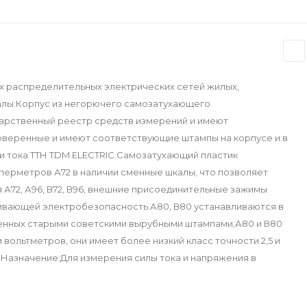
х распределительных электрических сетей жилых,
алы:Корпус из негорючего самозатухающего
арственный реестр средств измерений и имеют
 поверенные и имеют соответствующие штампы на корпусе и в
 тока ТТН TDM ELECTRIC.Самозатухающий пластик
перметров А72 в наличии сменные шкалы, что позволяет
 А72, А96, В72, В96, внешние присоединительные зажимы
ивающей электробезопасность.А80, В80 устанавливаются в
вленных старыми советскими вырубными штампами;А80 и В80
ольтметров, они имеет более низкий класс точности 2,5 и
6; Назначение:Для измерения силы тока и напряжения в
: