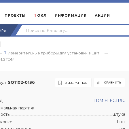
ПРОЕКТЫ
ОКЛ
ИНФОРМАЦИЯ
АКЦИИ
ОРЫ
M
Измерительные приборы для установки в щит
—
—
1,5 TDM
ул:
SQ1102-0136
СРАВНИТЬ
В ИЗБРАННОЕ
д
TDM ЕLECTRIC
мальная партия/
ность
штука
аковке
1 шт