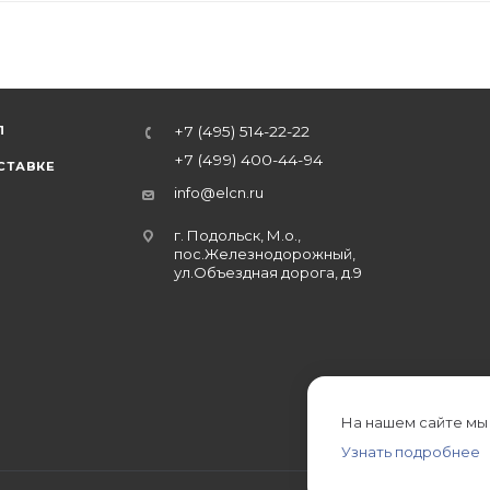
Л
+7 (495) 514-22-22
+7 (499) 400-44-94
СТАВКЕ
info@elcn.ru
г. Подольск, М.о.,
пос.Железнодорожный,
ул.Объездная дорога, д.9
На нашем сайте мы
Узнать подробнее