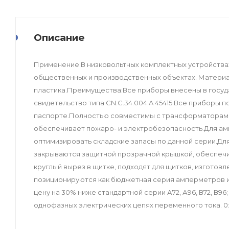
Описание
Применение:В низковольтных комплектных устройства
общественных и производственных объектах. Матери
пластика.Преимущества:Все приборы внесены в госуд
свидетельство типа CN.C.34.004.A 45415.Все приборы
паспорте.Полностью совместимы с трансформаторами
обеспечивает пожаро- и электробезопасность.Для ам
оптимизировать складские запасы по данной серии.Для
закрываются защитной прозрачной крышкой, обеспеч
круглый вырез в щитке, подходят для щитков, изгото
позиционируются как бюджетная серия амперметров и в
цену на 30% ниже стандартной серии А72, А96, В72, В9
однофазных электрических цепях переменного тока. 0