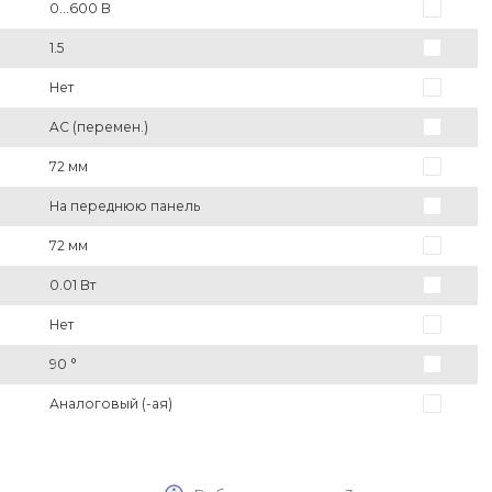
0...600 В
1.5
Нет
AC (перемен.)
72 мм
На переднюю панель
72 мм
0.01 Вт
Нет
90 °
Аналоговый (-ая)