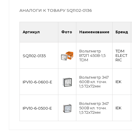
АНАЛОГИ К ТОВАРУ SQ1102-0136
Артикул
Фото
Наименование
Бренд
Вольтметр
TDM
В72П 450В-1,5
ЕLECT
SQ1102-0135
TDM
RIC
Вольтметр Э47
600В кл. точн.
IEK
IPV10-6-0600-E
1,5 72х72мм
Вольтметр Э47
500В кл. точн.
IEK
IPV10-6-0500-E
1,5 72х72мм