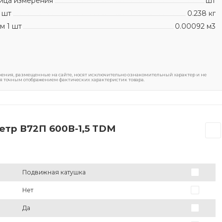
ица измерения
шт
 шт
0.238 кг
м 1 шт
0.00092 м3
ения, размещенные на сайте, носят исключительно ознакомительный характер и не
я точным отображением фактических характеристик товара.
етр В72П 600В-1,5 TDM
Подвижная катушка
Нет
Да