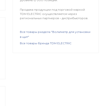
уровень 12 000 позиций.
Продажа продукции под торговой маркой
TDM ЕLECTRIC осуществляется через
региональных партнеров – дистрибьюторов.
Все товары раздела "Вольтметр для установки
в щит"
Все товары бренда TDM ЕLECTRIC