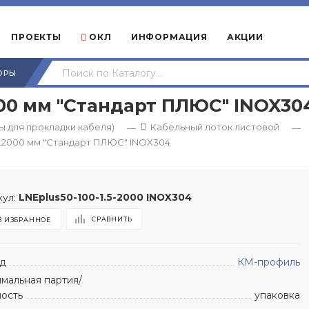
ПРОЕКТЫ
ОКЛ
ИНФОРМАЦИЯ
АКЦИИ
ОРЫ
000 мм "Стандарт ПЛЮС" INOX30
 для прокладки кабеля)
Кабельный лоток листовой
—
—
5 L2000 мм "Стандарт ПЛЮС" INOX304
ул:
LNEplus50-100-1.5-2000 INOX304
СРАВНИТЬ
В ИЗБРАННОЕ
д
КМ-профиль
мальная партия/
ность
упаковка