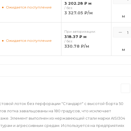
3 202.28 ₽
м
Ожидается поступление
/ без:
3 327.05 ₽
/м
м
При авторизации:
318.37 ₽
м
Ожидается поступление
/ без:
330.78 ₽
/м
м
стовой лоток без перфорации "Стандарт" с высотой борта 50
тов лотка завальцованы на 180 градусов, что исключает
таже. Элемент выполнен из нержавеющей стали марки AISI304
атурам и агрессивным средам. Используется на предприятиях