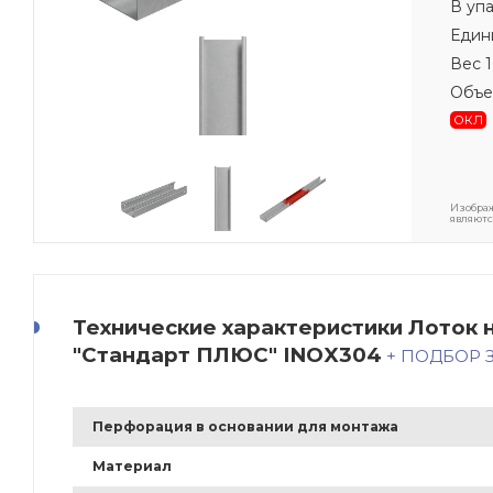
В уп
Един
Вес 1
Объе
ОКЛ
Изображ
являютс
Технические характеристики Лоток н
"Стандарт ПЛЮС" INOX304
+ ПОДБОР
Перфорация в основании для монтажа
Материал