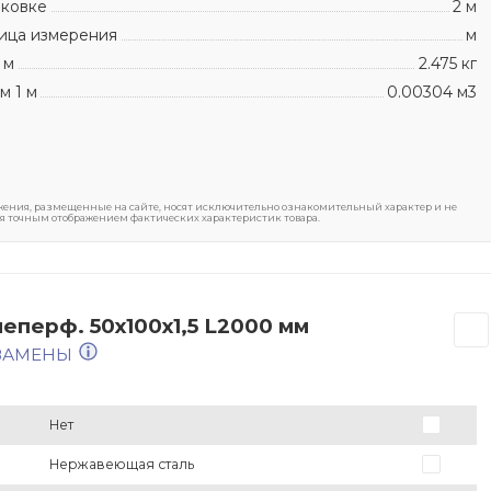
аковке
2 м
ица измерения
м
 м
2.475 кг
м 1 м
0.00304 м3
ения, размещенные на сайте, носят исключительно ознакомительный характер и не
я точным отображением фактических характеристик товара.
еперф. 50х100х1,5 L2000 мм
 ЗАМЕНЫ
Нет
Нержавеющая сталь