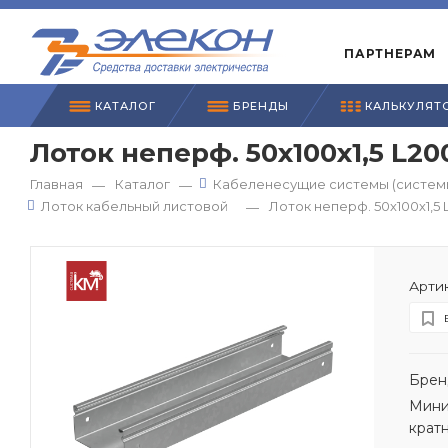
ПАРТНЕРАМ
КАТАЛОГ
БРЕНДЫ
КАЛЬКУЛЯТ
Лоток неперф. 50х100х1,5 L2
Главная
Каталог
Кабеленесущие системы (системы
—
—
Лоток кабельный листовой
Лоток неперф. 50х100х1,
—
Артик
Брен
Мини
крат