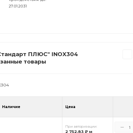
27.01.2031
 "Стандарт ПЛЮС" INOX304
вязанные товары
X304
Наличие
Цена
При авторизации:
2 752.83 ₽
м