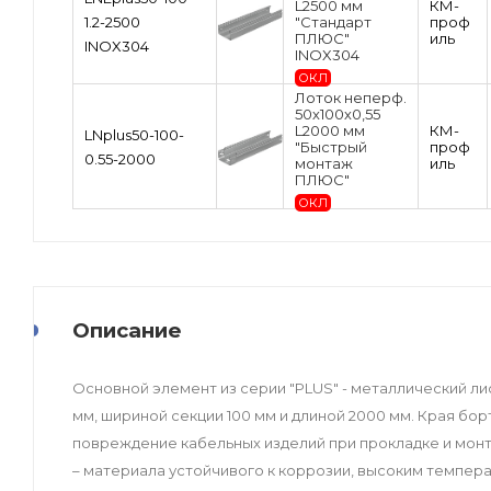
L2500 мм
КМ-
1.2-2500
"Стандарт
проф
ПЛЮС"
иль
INOX304
INOX304
ОКЛ
Лоток неперф.
50х100х0,55
L2000 мм
КМ-
LNplus50-100-
"Быстрый
проф
0.55-2000
монтаж
иль
ПЛЮС"
ОКЛ
Описание
Основной элемент из серии "PLUS" - металлический ли
мм, шириной секции 100 мм и длиной 2000 мм. Края бор
повреждение кабельных изделий при прокладке и мон
– материала устойчивого к коррозии, высоким темпер