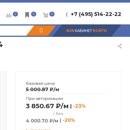
+7 (495) 514-22-22
0
0
0
B2B
КАБИНЕТ
ВОЙТИ
4
Базовая цена:
5 000.87
₽
/м
При авторизации:
3 850.67 ₽/м
|
-23%
/ без:
|
-20%
4 000.70 ₽/м
Ожидается