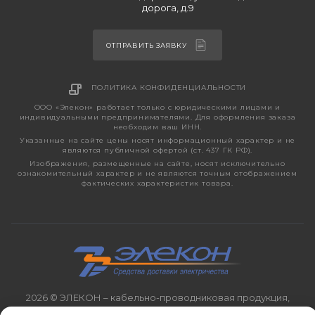
дорога, д.9
ОТПРАВИТЬ ЗАЯВКУ
ПОЛИТИКА КОНФИДЕНЦИАЛЬНОСТИ
ООО «Элекон» работает только с юридическими лицами и
индивидуальными предпринимателями. Для оформления заказа
необходим ваш ИНН.
Указанные на сайте цены носят информационный характер и не
являются публичной офертой (ст. 437 ГК РФ).
Изображения, размещенные на сайте, носят исключительно
ознакомительный характер и не являются точным отображением
фактических характеристик товара.
2026 © ЭЛЕКОН – кабельно-проводниковая продукция,
электротехническая продукция, светотехника с 1998 года.