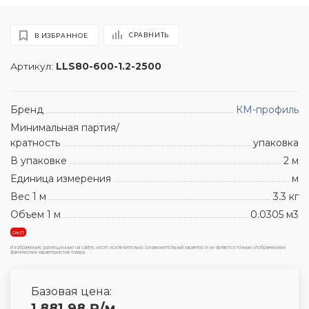
СРАВНИТЬ
В ИЗБРАННОЕ
Артикул:
LLS80-600-1.2-2500
Бренд
КМ-профиль
Минимальная партия/
кратность
упаковка
В упаковке
2 м
Единица измерения
м
Вес 1 м
3.3 кг
Объем 1 м
0.0305 м3
окл
Изображения, размещенные на сайте, носят исключительно ознакомительный характер и не являются точным отображением
фактических характеристик товара.
Базовая цена:
1 881.98
₽
/м