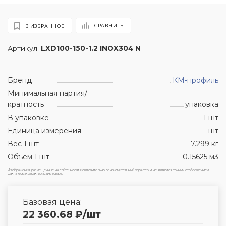
СРАВНИТЬ
В ИЗБРАННОЕ
Артикул:
LXD100-150-1.2 INOX304 N
Бренд
КМ-профиль
Минимальная партия/
кратность
упаковка
В упаковке
1 шт
Единица измерения
шт
Вес 1 шт
7.299 кг
Объем 1 шт
0.15625 м3
Изображения, размещенные на сайте, носят исключительно ознакомительный характер и не являются точным отображением
фактических характеристик товара.
Базовая цена:
22 360.68
₽
/шт