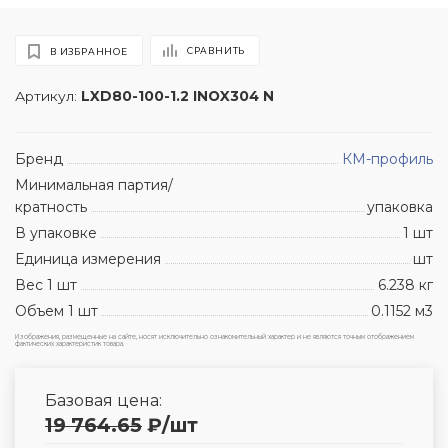
СРАВНИТЬ
В ИЗБРАННОЕ
Артикул:
LXD80-100-1.2 INOX304 N
Бренд
КМ-профиль
Минимальная партия/
кратность
упаковка
В упаковке
1 шт
Единица измерения
шт
Вес 1 шт
6.238 кг
Объем 1 шт
0.1152 м3
Изображения, размещенные на сайте, носят исключительно ознакомительный характер и не являются точным отображением
фактических характеристик товара.
Базовая цена:
19 764.65
₽
/шт