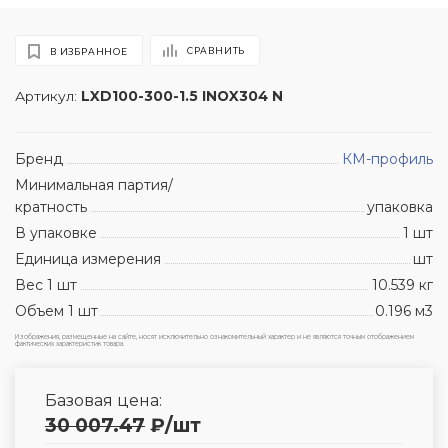
СРАВНИТЬ
В ИЗБРАННОЕ
Артикул:
LXD100-300-1.5 INOX304 N
Бренд
КМ-профиль
Минимальная партия/
кратность
упаковка
В упаковке
1 шт
Единица измерения
шт
Вес 1 шт
10.539 кг
Объем 1 шт
0.196 м3
Изображения, размещенные на сайте, носят исключительно ознакомительный характер и не являются точным отображением
фактических характеристик товара.
Базовая цена:
30 007.47
₽
/шт