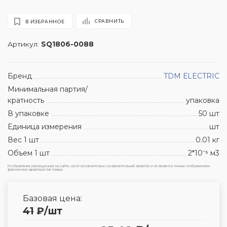
СРАВНИТЬ
В ИЗБРАННОЕ
Артикул:
SQ1806-0088
Бренд
TDM ЕLECTRIC
Минимальная партия/
кратность
упаковка
В упаковке
50 шт
Единица измерения
шт
Вес 1 шт
0.01 кг
Объем 1 шт
2*10⁻⁵ м3
Изображения, размещенные на сайте, носят исключительно ознакомительный характер и не являются точным отображением
фактических характеристик товара.
Базовая цена:
41
₽
/шт