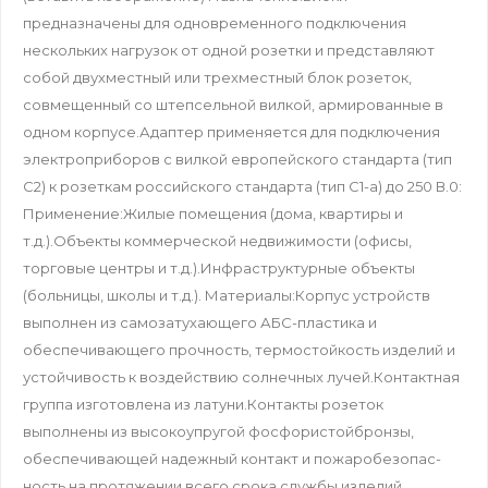
предназначены для одновременного подключения
нескольких нагрузок от одной розетки и представляют
собой двухместный или трехместный блок розеток,
совмещенный со штепсельной вилкой, армированные в
одном корпусе.Адаптер применяется для подключения
электроприборов с вилкой европейского стандарта (тип
С2) к розеткам российского стандарта (тип С1-а) до 250 В.0:
Применение:Жилые помещения (дома, квартиры и
т.д.).Объекты коммерческой недвижимости (офисы,
торговые центры и т.д.).Инфраструктурные объекты
(больницы, школы и т.д.). Материалы:Корпус устройств
выполнен из самозатухающего АБС-пластика и
обеспечивающего прочность, термостойкость изделий и
устойчивость к воздействию солнечных лучей.Контактная
группа изготовлена из латуни.Контакты розеток
выполнены из высокоупругой фосфористойбронзы,
обеспечивающей надежный контакт и пожаробезопас-
ность на протяжении всего срока службы изделий.