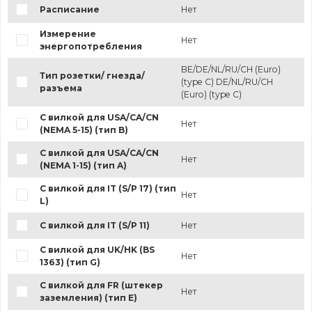
Расписание
Нет
Измерение
Нет
энергопотребления
BE/DE/NL/RU/CH (Euro)
Тип розетки/ гнезда/
(type C) DE/NL/RU/CH
разъема
(Euro) (type C)
С вилкой для USA/CA/CN
Нет
(NEMA 5-15) (тип B)
С вилкой для USA/CA/CN
Нет
(NEMA 1-15) (тип A)
С вилкой для IT (S/P 17) (тип
Нет
L)
С вилкой для IT (S/P 11)
Нет
С вилкой для UK/HK (BS
Нет
1363) (тип G)
С вилкой для FR (штекер
Нет
заземления) (тип E)