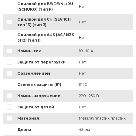
С вилкой для BE/DE/NL/RU
Нет
(SCHUKO) (тип F)
С вилкой для CH (SEV 1011
Нет
тип 13) (тип J)
С вилкой для AUS (AS / NZS
Нет
3112) (тип I)
Номин. ток
10...10 А
Защита от перегрузки
Нет
С заземлением
Нет
Степень защиты (IP)
IP20
Номин. напряжение
220...250 В
Защита от детей
Нет
Материал
Металл/пластик пластик
Длина
43 мм