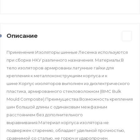
Описание
Применение:Изоляторы шинные Лесенка используются
при сборке НКУ различного назначения. Материалы:В
тело изоляторов армированы латунные гайки для
крепления к металлоконструкциям корпуса и к
шине.Корпус изоляторов выполнен из диэлектрического
пластика, армированного стекловолокном (BMC Bulk
Mould Composite).Преимущества:Возможность крепления
шин большой длины с одинаковым межфазным
расстоянием без дополнительного
выравнивания.Материал корпуса изолятора не
подвержен старению, обладает удельной прочностью,
сравнимой со сталью, не горюч и ударопрочен.