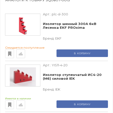
Арт.:
plc-sl-300
Изолятор шинный 300А 6кВ
Лесенка EKF PROxima
Бренд:
EKF
Ожидается поступление
В КОРЗИНУ
Арт.:
YIS11-4-20
Изолятор ступенчатый ИС4-20
(М6) силовой IEK
Бренд:
IEK
Имеется в наличии
В КОРЗИНУ