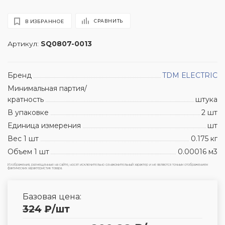
СРАВНИТЬ
В ИЗБРАННОЕ
Артикул:
SQ0807-0013
Бренд
TDM ЕLECTRIC
Минимальная партия/
кратность
штука
В упаковке
2 шт
Единица измерения
шт
Вес 1 шт
0.175 кг
Объем 1 шт
0.00016 м3
Изображения, размещенные на сайте, носят исключительно ознакомительный характер и не являются точным отображением
фактических характеристик товара.
Базовая цена:
324
₽
/шт