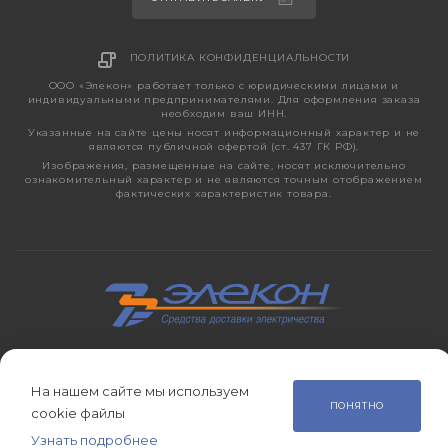
ПОЛИТИКА КОНФИДЕНЦИАЛЬНОСТИ
ООО «Элекон» работает только с юридическими лицами и
индивидуальными предпринимателями. Для оформления заказа
необходим ваш ИНН.
Указанные на сайте цены носят информационный характер и не
являются публичной офертой (ст. 437 ГК РФ).
Изображения, размещенные на сайте, носят исключительно
ознакомительный характер и не являются точным отображением
фактических характеристик товара.
2026 © ЭЛЕКОН – кабельно-проводниковая продукция,
электротехническая продукция, светотехника с 1998 года.
На нашем сайте мы используем
ПОНЯТНО
cookie файлы
Узнать подробнее