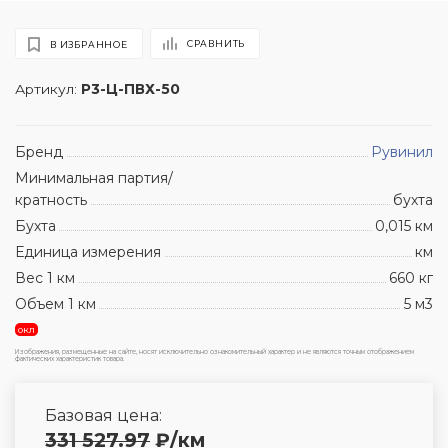
СРАВНИТЬ
В ИЗБРАННОЕ
Артикул:
Р3-Ц-ПВХ-50
Бренд
Рувинил
Минимальная партия/
кратность
бухта
Бухта
0,015 км
Единица измерения
км
Вес 1 км
660 кг
Объем 1 км
5 м3
окл
Изображения, размещенные на сайте, носят исключительно ознакомительный характер и не являются точным отображением
фактических характеристик товара.
Базовая цена:
331 527.97
₽
/км