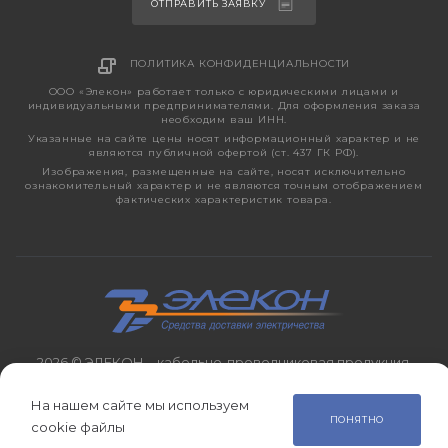
ОТПРАВИТЬ ЗАЯВКУ
ПОЛИТИКА КОНФИДЕНЦИАЛЬНОСТИ
ООО «Элекон» работает только с юридическими лицами и
индивидуальными предпринимателями. Для оформления заказа
необходим ваш ИНН.
Указанные на сайте цены носят информационный характер и не
являются публичной офертой (ст. 437 ГК РФ).
Изображения, размещенные на сайте, носят исключительно
ознакомительный характер и не являются точным отображением
фактических характеристик товара.
2026 © ЭЛЕКОН – кабельно-проводниковая продукция,
электротехническая продукция, светотехника с 1998 года.
На нашем сайте мы используем
ПОНЯТНО
cookie файлы