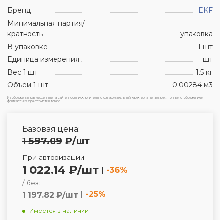
Бренд
EKF
Минимальная партия/
кратность
упаковка
В упаковке
1 шт
Единица измерения
шт
Вес 1 шт
1.5 кг
Объем 1 шт
0.00284 м3
Изображения, размещенные на сайте, носят исключительно ознакомительный характер и не являются точным отображением
фактических характеристик товара.
Базовая цена:
1 597.09
₽
/шт
При авторизации:
1 022.14 ₽/шт
|
-36%
/ без:
|
-25%
1 197.82 ₽/шт
Имеется в наличии