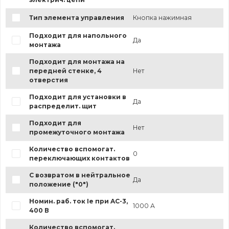
Тип элемента управления
Кнопка нажимная
Подходит для напольного
Да
монтажа
Подходит для монтажа на
передней стенке, 4
Нет
отверстия
Подходит для установки в
Да
распределит. щит
Подходит для
Нет
промежуточного монтажа
Количество вспомогат.
0
переключающих контактов
С возвратом в нейтральное
Да
положение ("0")
Номин. раб. ток Ie при AC-3,
1000 А
400 В
Количество вспомогат.