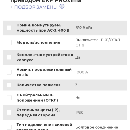
приводом EKF PROxima
+ ПОДБОР ЗАМЕНЫ
Номин. коммутируем.
692.8 кВт
мощность при AC-3, 400 В
Выключатель ВКЛ/ОТКЛ
Модель/исполнение
ОТКЛ
Комплектное устройство в
Да
корпусе
Номин. продолжительный
1000 А
ток Iu
Количество полюсов
3
С нейтральным 0-
Нет
положением (ОТКЛ)
Степень защиты (IP),
IP30
передняя сторона
Тип подключения силовой
Болтовое соединение
электрич. цепи