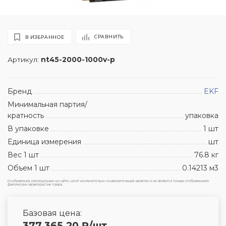
СРАВНИТЬ
В ИЗБРАННОЕ
Артикул:
nt45-2000-1000v-p
Бренд
EKF
Минимальная партия/
кратность
упаковка
В упаковке
1 шт
Единица измерения
шт
Вес 1 шт
76.8 кг
Объем 1 шт
0.14213 м3
Изображения, размещенные на сайте, носят исключительно ознакомительный характер и не являются точным отображением
фактических характеристик товара.
Базовая цена:
377 365.20
₽
/шт