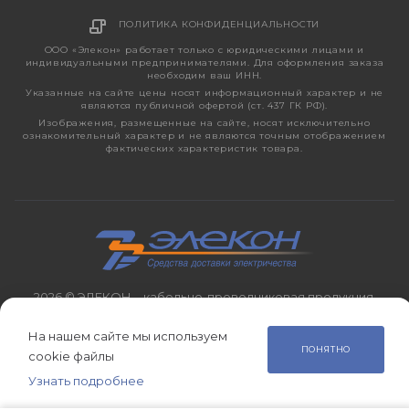
ПОЛИТИКА КОНФИДЕНЦИАЛЬНОСТИ
ООО «Элекон» работает только с юридическими лицами и
индивидуальными предпринимателями. Для оформления заказа
необходим ваш ИНН.
Указанные на сайте цены носят информационный характер и не
являются публичной офертой (ст. 437 ГК РФ).
Изображения, размещенные на сайте, носят исключительно
ознакомительный характер и не являются точным отображением
фактических характеристик товара.
2026 © ЭЛЕКОН – кабельно-проводниковая продукция,
электротехническая продукция, светотехника с 1998 года.
На нашем сайте мы используем
ПОНЯТНО
cookie файлы
Узнать подробнее