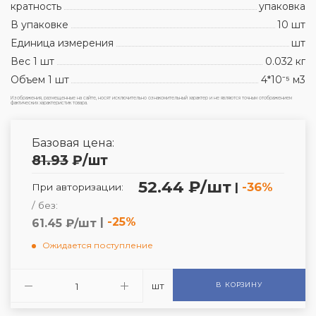
кратность
упаковка
В упаковке
10 шт
Единица измерения
шт
Вес 1 шт
0.032 кг
Объем 1 шт
4*10⁻⁵ м3
Изображения, размещенные на сайте, носят исключительно ознакомительный характер и не являются точным отображением
фактических характеристик товара.
Базовая цена:
81.93
₽
/шт
52.44 ₽/шт
|
-36%
При авторизации:
/ без:
|
-25%
61.45 ₽/шт
Ожидается поступление
шт
В КОРЗИНУ