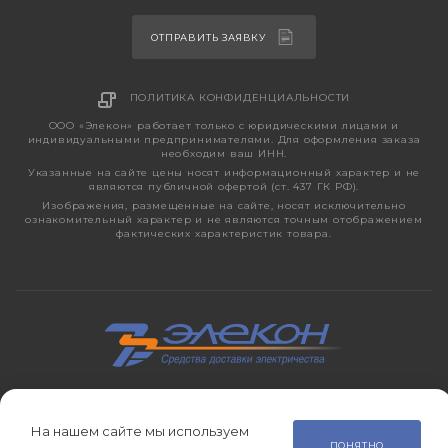
ОТПРАВИТЬ ЗАЯВКУ
ПОЛИТИКА КОНФИДЕНЦИАЛЬНОСТИ
ООО «Элекон» работает только с юридическими лицами и
индивидуальными предпринимателями. Для оформления заказа
необходим ваш ИНН.
Указанные на сайте цены носят информационный характер и не
являются публичной офертой (ст. 437 ГК РФ).
Изображения, размещенные на сайте, носят исключительно
ознакомительный характер и не являются точным отображением
фактических характеристик товара.
2026 © ЭЛЕКОН – кабельно-проводниковая продукция,
электротехническая продукция, светотехника с 1998 года.
На нашем сайте мы используем
ПОНЯТНО