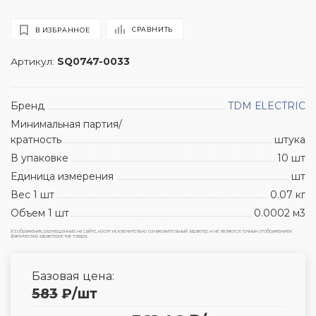
СРАВНИТЬ
В ИЗБРАННОЕ
Артикул:
SQ0747-0033
Бренд
TDM ЕLECTRIC
Минимальная партия/
кратность
штука
В упаковке
10 шт
Единица измерения
шт
Вес 1 шт
0.07 кг
Объем 1 шт
0.0002 м3
Изображения, размещенные на сайте, носят исключительно ознакомительный характер и не являются точным отображением
фактических характеристик товара.
Базовая цена:
583
₽
/шт