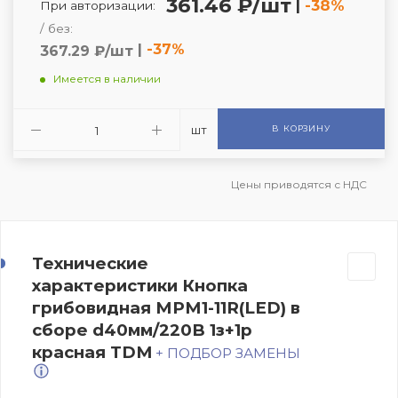
361.46 ₽/шт
|
-38%
При авторизации:
/ без:
|
-37%
367.29 ₽/шт
Имеется в наличии
шт
В КОРЗИНУ
Цены приводятся с НДС
Технические
характеристики Кнопка
грибовидная МРМ1-11R(LED) в
сборе d40мм/220B 1з+1р
красная TDM
+ ПОДБОР ЗАМЕНЫ