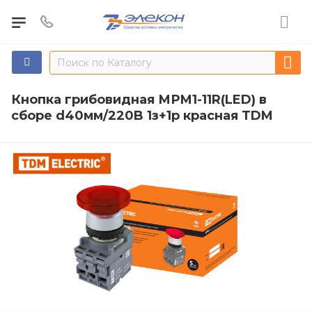
Кнопка грибовидная МРМ1-11R(LED) в
сборе d40мм/220B 1з+1р красная TDM