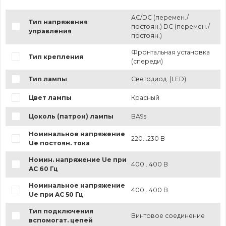
AC/DC (перемен./
Тип напряжения
постоян.) DC (перемен./
управления
постоян.)
Фронтальная установка
Тип крепления
(спереди)
Тип лампы
Светодиод. (LED)
Цвет лампы
Красный
Цоколь (патрон) лампы
BA9s
Номинальное напряжение
220...230 В
Ue постоян. тока
Номин. напряжение Ue при
400...400 В
AC 60 Гц
Номинальное напряжение
400...400 В
Ue при AC 50 Гц
Тип подключения
Винтовое соединение
вспомогат. цепей