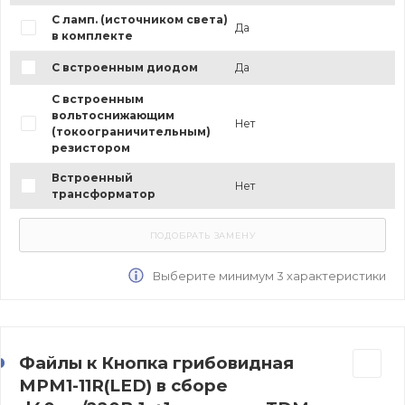
С ламп. (источником света)
Да
в комплекте
С встроенным диодом
Да
С встроенным
вольтоснижающим
Нет
(токоограничительным)
резистором
Встроенный
Нет
трансформатор
Выберите минимум 3 характеристики
Файлы к Кнопка грибовидная
МРМ1-11R(LED) в сборе