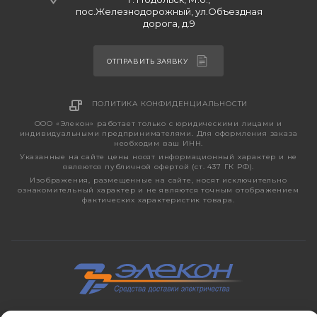
пос.Железнодорожный, ул.Объездная
дорога, д.9
ОТПРАВИТЬ ЗАЯВКУ
ПОЛИТИКА КОНФИДЕНЦИАЛЬНОСТИ
ООО «Элекон» работает только с юридическими лицами и
индивидуальными предпринимателями. Для оформления заказа
необходим ваш ИНН.
Указанные на сайте цены носят информационный характер и не
являются публичной офертой (ст. 437 ГК РФ).
Изображения, размещенные на сайте, носят исключительно
ознакомительный характер и не являются точным отображением
фактических характеристик товара.
2026 © ЭЛЕКОН – кабельно-проводниковая продукция,