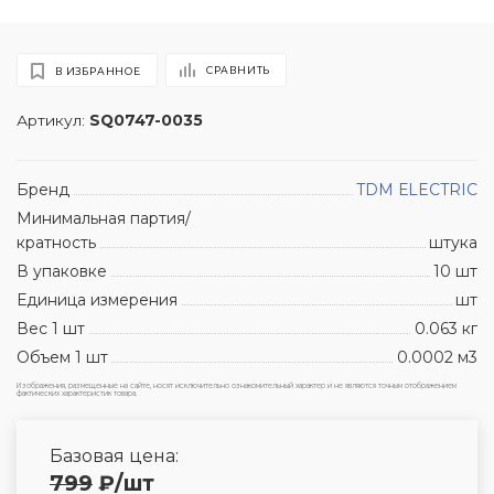
СРАВНИТЬ
В ИЗБРАННОЕ
Артикул:
SQ0747-0035
Бренд
TDM ЕLECTRIC
Минимальная партия/
кратность
штука
В упаковке
10 шт
Единица измерения
шт
Вес 1 шт
0.063 кг
Объем 1 шт
0.0002 м3
Изображения, размещенные на сайте, носят исключительно ознакомительный характер и не являются точным отображением
фактических характеристик товара.
Базовая цена:
799
₽
/шт