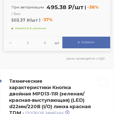
495.38 ₽/шт
|
-38%
При авторизации:
/ без:
|
-37%
503.37 ₽/шт
Имеется в наличии
шт
В КОРЗИНУ
Цены приводятся с НДС
Технические
характеристики Кнопка
двойная MPD13-11R (зеленая/
красная-выступающая) (LED)
d22мм/220В (I/O) линза красная
TDM
+ ПОДБОР ЗАМЕНЫ