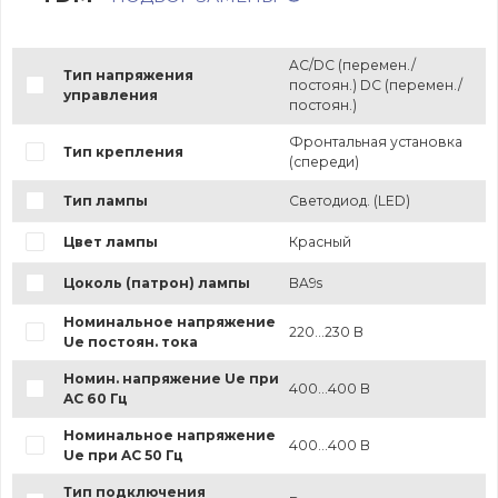
AC/DC (перемен./
Тип напряжения
постоян.) DC (перемен./
управления
постоян.)
Фронтальная установка
Тип крепления
(спереди)
Тип лампы
Светодиод. (LED)
Цвет лампы
Красный
Цоколь (патрон) лампы
BA9s
Номинальное напряжение
220...230 В
Ue постоян. тока
Номин. напряжение Ue при
400...400 В
AC 60 Гц
Номинальное напряжение
400...400 В
Ue при AC 50 Гц
Тип подключения