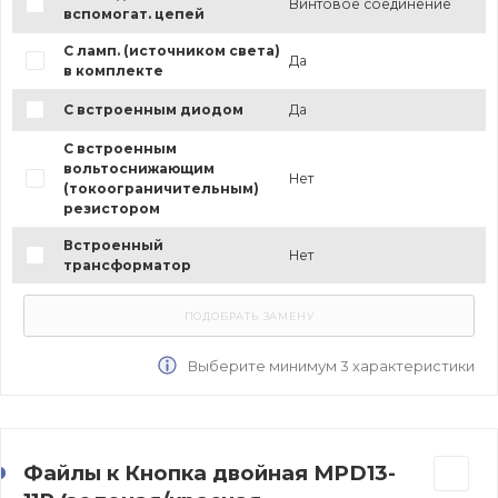
Винтовое соединение
вспомогат. цепей
С ламп. (источником света)
Да
в комплекте
С встроенным диодом
Да
С встроенным
вольтоснижающим
Нет
(токоограничительным)
резистором
Встроенный
Нет
трансформатор
Выберите минимум 3 характеристики
Файлы к Кнопка двойная MPD13-