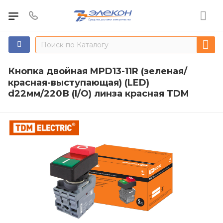
Кнопка двойная MPD13-11R (зеленая/
красная-выступающая) (LED)
d22мм/220В (I/O) линза красная TDM