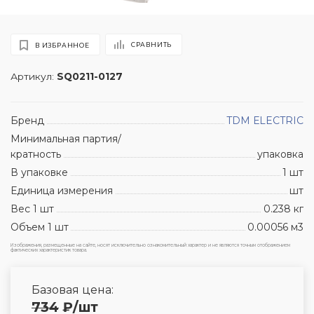
СРАВНИТЬ
В ИЗБРАННОЕ
Артикул:
SQ0211-0127
Бренд
TDM ЕLECTRIC
Минимальная партия/
кратность
упаковка
В упаковке
1 шт
Единица измерения
шт
Вес 1 шт
0.238 кг
Объем 1 шт
0.00056 м3
Изображения, размещенные на сайте, носят исключительно ознакомительный характер и не являются точным отображением
фактических характеристик товара.
Базовая цена:
734
₽
/шт