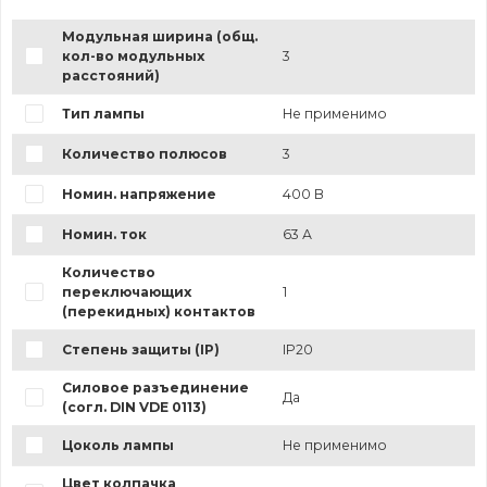
Модульная ширина (общ.
кол-во модульных
3
расстояний)
Тип лампы
Не применимо
Количество полюсов
3
Номин. напряжение
400 В
Номин. ток
63 А
Количество
переключающих
1
(перекидных) контактов
Степень защиты (IP)
IP20
Силовое разъединение
Да
(согл. DIN VDE 0113)
Цоколь лампы
Не применимо
Цвет колпачка