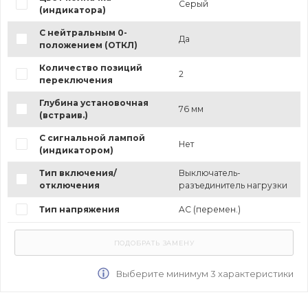
Серый
(индикатора)
С нейтральным 0-
Да
положением (ОТКЛ)
Количество позиций
2
переключения
Глубина установочная
76 мм
(встраив.)
С сигнальной лампой
Нет
(индикатором)
Тип включения/
Выключатель-
отключения
разъединитель нагрузки
Тип напряжения
AC (перемен.)
Выберите минимум 3 характеристики