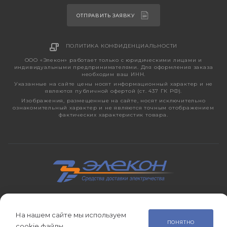
ОТПРАВИТЬ ЗАЯВКУ
ПОЛИТИКА КОНФИДЕНЦИАЛЬНОСТИ
ООО «Элекон» работает только с юридическими лицами и
индивидуальными предпринимателями. Для оформления заказа
необходим ваш ИНН.
Указанные на сайте цены носят информационный характер и не
являются публичной офертой (ст. 437 ГК РФ).
Изображения, размещенные на сайте, носят исключительно
ознакомительный характер и не являются точным отображением
фактических характеристик товара.
2026 © ЭЛЕКОН – кабельно-проводниковая продукция,
электротехническая продукция, светотехника с 1998 года.
На нашем сайте мы используем
ПОНЯТНО
cookie файлы