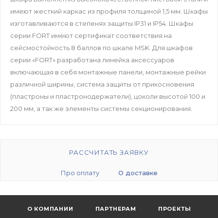
имеют жесткий каркас из профиля толщиной 1,5 мм. Шкафы
изготавливаются в степенях защиты IP31 и IP54. Шкафы
серии FORT имеют сертификат соответствия на
сейсмостойкость 8 баллов по шкале MSK. Для шкафов
серии «FORT» разработана линейка аксессуаров
включающая в себя монтажные панели, монтажные рейки
различной ширины, система защиты от прикосновения
(пластроны и пластронодержатели), цоколи высотой 100 и
200 мм, а так же элементы системы секционирования.
РАССЧИТАТЬ ЗАЯВКУ
Про оплату
О доставке
О КОМПАНИИ
ПАРТНЕРАМ
ПРОЕКТЫ