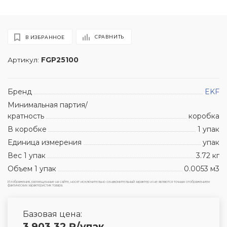
СРАВНИТЬ
В ИЗБРАННОЕ
Артикул:
FGP25100
Бренд
EKF
Минимальная партия/
кратность
коробка
В коробке
1 упак
Единица измерения
упак
Вес 1 упак
3.72 кг
Объем 1 упак
0.0053 м3
Изображения, размещенные на сайте, носят исключительно ознакомительный характер и не являются точным отображением
фактических характеристик товара.
Базовая цена:
3 903.32
₽
/упак